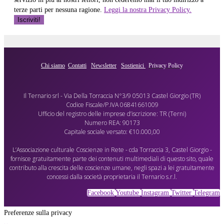
terze parti per nessuna ragione.
Leggi la nostra Privacy Policy.
Chi siamo
Contatti
Newsletter
Sostienici
Privacy Policy
Il Ternario srl - Via Della Torraccia N°3/9 05013 Castel Giorgio (TR)
Codice Fiscale/P.IVA 06841661009
Ufficio del registro delle imprese d’iscrizione: TR (Terni)
Numero REA: 90173
Capitale sociale versato: €10.000,00
L’Associazione culturale Coscienze in Rete - cda Torraccia 3, Castel Giorgio -
fornisce gratuitamente parte dei contenuti multimediali di questo sito, quale
contributo alla crescita delle coscienze umane, negli spazi a lei gratuitamente
concessi dalla società proprietaria il Ternario s.r.l.
Facebook
Youtube
Instagram
Twitter
Telegram
Preferenze sulla privacy