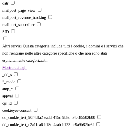
datr
mailpoet_page_view
mailpoet_revenue_tracking
mailpoet_subscriber
SID
Altri servizi
Questa categoria include tutti i cookie, i domini e i servizi che
non rientrano nelle altre categorie specifiche o che non sono stati
esplicitamente categorizzati.
Mostra dettagli
_dd_s
*_mode
amp_*
appval
cjs_id
cookieyes-consent
dd_cookie_test_90f4dfa2-eadd-415c-9b8d-b4cc85502b00
dd_cookie_test_c2a11ca6-b18c-4aab-b123-ae9a9b82bc5f