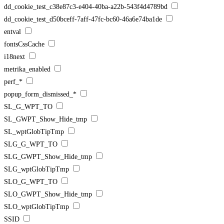
dd_cookie_test_c38e87c3-e404-40ba-a22b-543f4d4789bd
dd_cookie_test_d50bceff-7aff-47fc-bc60-46a6e74ba1de
entval
fontsCssCache
i18next
metrika_enabled
perf_*
popup_form_dismissed_*
SL_G_WPT_TO
SL_GWPT_Show_Hide_tmp
SL_wptGlobTipTmp
SLG_G_WPT_TO
SLG_GWPT_Show_Hide_tmp
SLG_wptGlobTipTmp
SLO_G_WPT_TO
SLO_GWPT_Show_Hide_tmp
SLO_wptGlobTipTmp
SSID