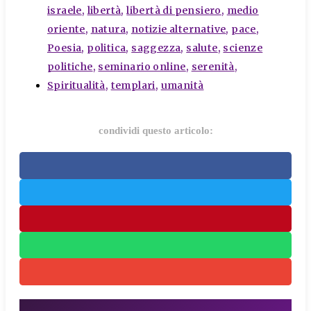
israele
,
libertà
,
libertà di pensiero
,
medio
oriente
,
natura
,
notizie alternative
,
pace
,
Poesia
,
politica
,
saggezza
,
salute
,
scienze
politiche
,
seminario online
,
serenità
,
Spiritualità
,
templari
,
umanità
condividi questo articolo: