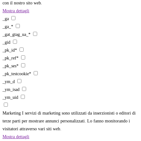
con il nostro sito web.
Mostra dettagli
_ga
_ga_*
_gat_gtag_ua_*
_gid
_pk_id*
_pk_ref*
_pk_ses*
_pk_testcookie*
_ym_d
_ym_isad
_ym_uid
Marketing
I servizi di marketing sono utilizzati da inserzionisti o editori di
terze parti per mostrare annunci personalizzati. Lo fanno monitorando i
visitatori attraverso vari siti web.
Mostra dettagli