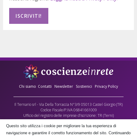
Chi siamo
Contatti
Newsletter
Sostienici
Privacy Policy
Il Ternario srl - Via Della Torraccia N°3/9 05013 Castel Giorgio (TR)
Codice Fiscale/P.IVA 06841661009
Ufficio del registro delle imprese d’iscrizione: TR (Terni)
Numero REA: 90173
Questo sito utilizza i cookie per migliorare la tua esperienza di
Capitale sociale versato: €10.000,00
navigazione e garantire il corretto funzionamento del sito. Continuando