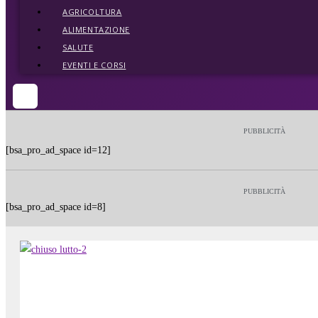
AGRICOLTURA
ALIMENTAZIONE
SALUTE
EVENTI E CORSI
PUBBLICITÀ
[bsa_pro_ad_space id=12]
PUBBLICITÀ
[bsa_pro_ad_space id=8]