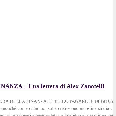
A – Una lettera di Alex Zanotelli
TTATURA DELLA FINANZA. E’ ETICO PAGARE IL DEBITO?
o,nonchè come cittadino, sulla crisi economico-finanziaria ch
che noi missionari avevamo fatto sul debito dei paesi impoverit