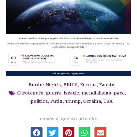
Border Nights
,
BRICS
,
Europa
,
Fausto
Carotenuto
,
guerra
,
israele
,
mondialismo
,
pace
,
politica
,
Putin
,
Trump
,
Ucraina
,
USA
condividi questo articolo: