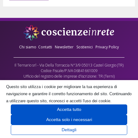
Chi siamo
Contatti
Newsletter
Sostienici
Privacy Policy
Il Ternario srl - Via Della Torraccia N°3/9 05013 Castel Giorgio (TR)
Codice Fiscale/P.IVA 06841661009
Ufficio del registro delle imprese d’iscrizione: TR (Terni)
Numero REA: 90173
Questo sito utilizza i cookie per migliorare la tua esperienza di
Capitale sociale versato: €10.000,00
navigazione e garantire il corretto funzionamento del sito. Continuando
L’Associazione culturale Coscienze in Rete - cda Torraccia 3, Castel Giorgio -
a utilizzare questo sito, riconosci e accetti l'uso dei cookie.
fornisce gratuitamente parte dei contenuti multimediali di questo sito, quale
Accetta tutto
contributo alla crescita delle coscienze umane, negli spazi a lei gratuitamente
concessi dalla società proprietaria il Ternario s.r.l.
Accetta solo i necessari
Dettagli