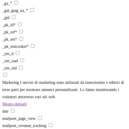
_ga_*
_gat_gtag_ua_*
_gid
_pk_id*
_pk_ref*
_pk_ses*
_pk_testcookie*
_ym_d
_ym_isad
_ym_uid
Marketing
I servizi di marketing sono utilizzati da inserzionisti o editori di
terze parti per mostrare annunci personalizzati. Lo fanno monitorando i
visitatori attraverso vari siti web.
Mostra dettagli
datr
mailpoet_page_view
mailpoet_revenue_tracking