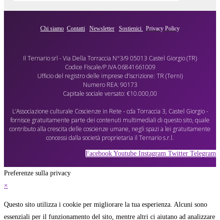
Chi siamo
Contatti
Newsletter
Sostienici
Privacy Policy
Il Ternario srl - Via Della Torraccia N°3/9 05013 Castel Giorgio (TR)
Codice Fiscale/P.IVA 06841661009
Ufficio del registro delle imprese d’iscrizione: TR (Terni)
Numero REA: 90173
Capitale sociale versato: €10.000,00
L’Associazione culturale Coscienze in Rete - cda Torraccia 3, Castel Giorgio -
fornisce gratuitamente parte dei contenuti multimediali di questo sito, quale
contributo alla crescita delle coscienze umane, negli spazi a lei gratuitamente
concessi dalla società proprietaria il Ternario s.r.l.
Facebook
Youtube
Instagram
Twitter
Telegram
Preferenze sulla privacy
×
Questo sito utilizza i cookie per migliorare la tua esperienza. Alcuni sono
essenziali per il funzionamento del sito, mentre altri ci aiutano ad analizzare