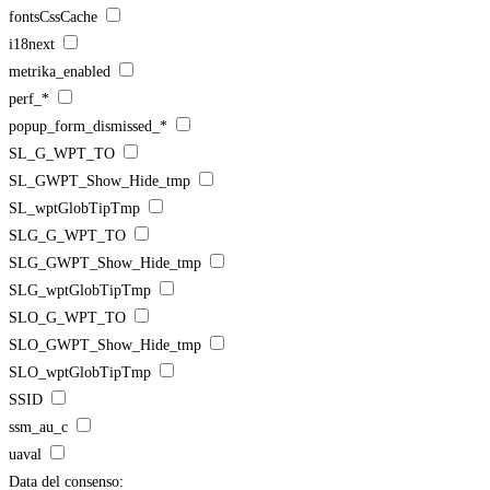
fontsCssCache
i18next
metrika_enabled
perf_*
popup_form_dismissed_*
SL_G_WPT_TO
SL_GWPT_Show_Hide_tmp
SL_wptGlobTipTmp
SLG_G_WPT_TO
SLG_GWPT_Show_Hide_tmp
SLG_wptGlobTipTmp
SLO_G_WPT_TO
SLO_GWPT_Show_Hide_tmp
SLO_wptGlobTipTmp
SSID
ssm_au_c
uaval
Data del consenso: