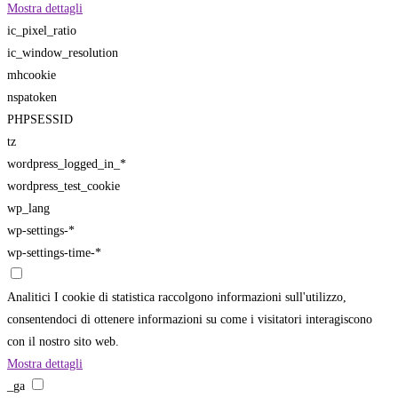
Mostra dettagli
ic_pixel_ratio
ic_window_resolution
mhcookie
nspatoken
PHPSESSID
tz
wordpress_logged_in_*
wordpress_test_cookie
wp_lang
wp-settings-*
wp-settings-time-*
Analitici
I cookie di statistica raccolgono informazioni sull'utilizzo,
consentendoci di ottenere informazioni su come i visitatori interagiscono
con il nostro sito web.
Mostra dettagli
_ga