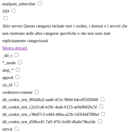
mailpoet_subscriber
SID
Altri servizi
Questa categoria include tutti i cookie, i domini e i servizi che
non rientrano nelle altre categorie specifiche o che non sono stati
esplicitamente categorizzati.
Mostra dettagli
_dd_s
*_mode
amp_*
appval
cjs_id
cookieyes-consent
dd_cookie_test_90f4dfa2-eadd-415c-9b8d-b4cc85502b00
dd_cookie_test_c2a11ca6-b18c-4aab-b123-ae9a9b82bc5f
dd_cookie_test_c38e87c3-e404-40ba-a22b-543f4d4789bd
dd_cookie_test_d50bceff-7aff-47fc-bc60-46a6e74ba1de
entval