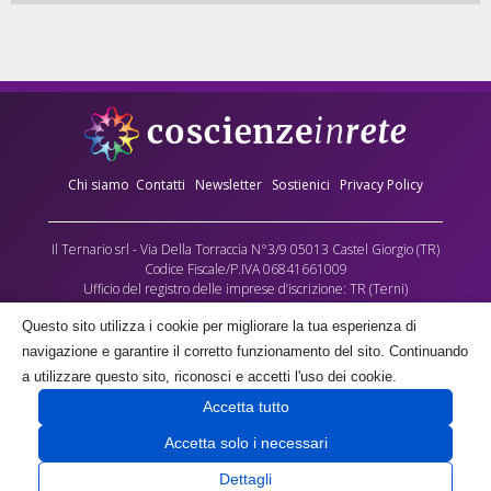
Chi siamo
Contatti
Newsletter
Sostienici
Privacy Policy
Il Ternario srl - Via Della Torraccia N°3/9 05013 Castel Giorgio (TR)
Codice Fiscale/P.IVA 06841661009
Ufficio del registro delle imprese d’iscrizione: TR (Terni)
Numero REA: 90173
Questo sito utilizza i cookie per migliorare la tua esperienza di
Capitale sociale versato: €10.000,00
navigazione e garantire il corretto funzionamento del sito. Continuando
L’Associazione culturale Coscienze in Rete - cda Torraccia 3, Castel Giorgio -
a utilizzare questo sito, riconosci e accetti l'uso dei cookie.
fornisce gratuitamente parte dei contenuti multimediali di questo sito, quale
Accetta tutto
contributo alla crescita delle coscienze umane, negli spazi a lei gratuitamente
concessi dalla società proprietaria il Ternario s.r.l.
Accetta solo i necessari
Dettagli