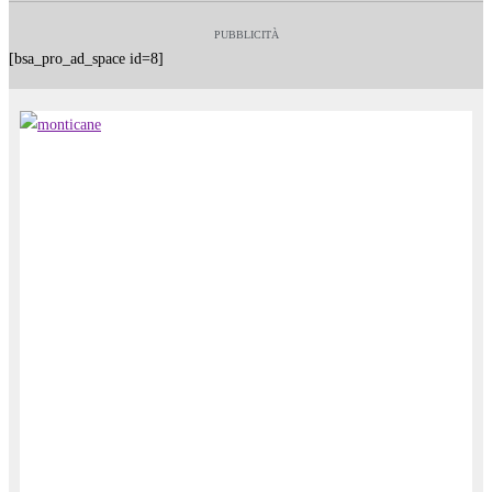
PUBBLICITÀ
[bsa_pro_ad_space id=8]