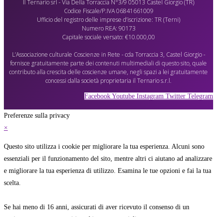
Il Ternario srl - Via Della Torraccia N°3/9 05013 Castel Giorgio (TR)
Codice Fiscale/P.IVA 06841661009
Ufficio del registro delle imprese d’iscrizione: TR (Terni)
Numero REA: 90173
Capitale sociale versato: €10.000,00
L’Associazione culturale Coscienze in Rete - cda Torraccia 3, Castel Giorgio -
fornisce gratuitamente parte dei contenuti multimediali di questo sito, quale
contributo alla crescita delle coscienze umane, negli spazi a lei gratuitamente
concessi dalla società proprietaria il Ternario s.r.l.
Facebook
Youtube
Instagram
Twitter
Telegram
Preferenze sulla privacy
×
Questo sito utilizza i cookie per migliorare la tua esperienza. Alcuni sono
essenziali per il funzionamento del sito, mentre altri ci aiutano ad analizzare
e migliorare la tua esperienza di utilizzo. Esamina le tue opzioni e fai la tua
scelta.
Se hai meno di 16 anni, assicurati di aver ricevuto il consenso di un