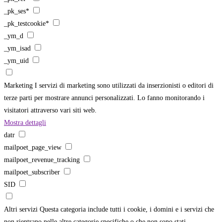
_pk_ses*
_pk_testcookie*
_ym_d
_ym_isad
_ym_uid
Marketing
I servizi di marketing sono utilizzati da inserzionisti o editori di
terze parti per mostrare annunci personalizzati. Lo fanno monitorando i
visitatori attraverso vari siti web.
Mostra dettagli
datr
mailpoet_page_view
mailpoet_revenue_tracking
mailpoet_subscriber
SID
Altri servizi
Questa categoria include tutti i cookie, i domini e i servizi che
non rientrano nelle altre categorie specifiche o che non sono stati