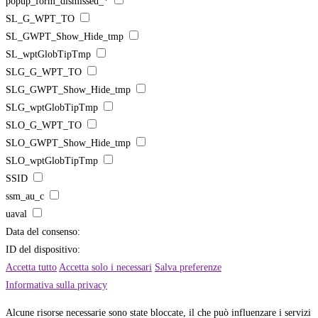
popup_form_dismissed_*
SL_G_WPT_TO
SL_GWPT_Show_Hide_tmp
SL_wptGlobTipTmp
SLG_G_WPT_TO
SLG_GWPT_Show_Hide_tmp
SLG_wptGlobTipTmp
SLO_G_WPT_TO
SLO_GWPT_Show_Hide_tmp
SLO_wptGlobTipTmp
SSID
ssm_au_c
uaval
Data del consenso:
ID del dispositivo:
Accetta tutto
Accetta solo i necessari
Salva preferenze
Informativa sulla privacy
Alcune risorse necessarie sono state bloccate, il che può influenzare i servizi