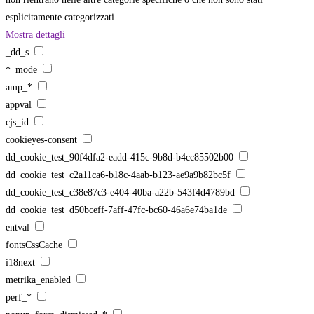
esplicitamente categorizzati.
Mostra dettagli
_dd_s
*_mode
amp_*
appval
cjs_id
cookieyes-consent
dd_cookie_test_90f4dfa2-eadd-415c-9b8d-b4cc85502b00
dd_cookie_test_c2a11ca6-b18c-4aab-b123-ae9a9b82bc5f
dd_cookie_test_c38e87c3-e404-40ba-a22b-543f4d4789bd
dd_cookie_test_d50bceff-7aff-47fc-bc60-46a6e74ba1de
entval
fontsCssCache
i18next
metrika_enabled
perf_*