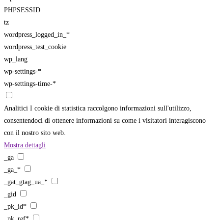
PHPSESSID
tz
wordpress_logged_in_*
wordpress_test_cookie
wp_lang
wp-settings-*
wp-settings-time-*
Analitici
I cookie di statistica raccolgono informazioni sull'utilizzo,
consentendoci di ottenere informazioni su come i visitatori interagiscono
con il nostro sito web.
Mostra dettagli
_ga
_ga_*
_gat_gtag_ua_*
_gid
_pk_id*
_pk_ref*