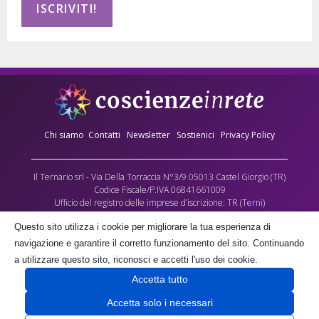
Chi siamo
Contatti
Newsletter
Sostienici
Privacy Policy
Il Ternario srl - Via Della Torraccia N°3/9 05013 Castel Giorgio (TR)
Codice Fiscale/P.IVA 06841661009
Ufficio del registro delle imprese d’iscrizione: TR (Terni)
Numero REA: 90173
Questo sito utilizza i cookie per migliorare la tua esperienza di
Capitale sociale versato: €10.000,00
navigazione e garantire il corretto funzionamento del sito. Continuando
L’Associazione culturale Coscienze in Rete - cda Torraccia 3, Castel Giorgio -
a utilizzare questo sito, riconosci e accetti l'uso dei cookie.
fornisce gratuitamente parte dei contenuti multimediali di questo sito, quale
Accetta tutto
contributo alla crescita delle coscienze umane, negli spazi a lei gratuitamente
concessi dalla società proprietaria il Ternario s.r.l.
Accetta solo i necessari