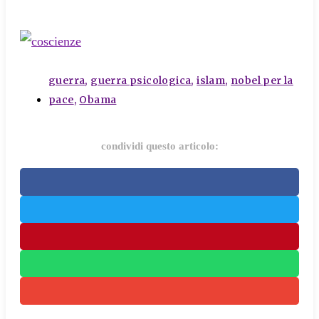
tags
guerra
,
guerra psicologica
,
islam
,
nobel per la
pace
,
Obama
condividi questo articolo: