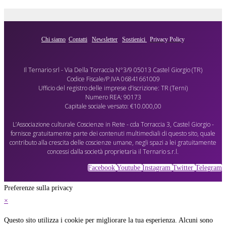
Chi siamo
Contatti
Newsletter
Sostienici
Privacy Policy
Il Ternario srl - Via Della Torraccia N°3/9 05013 Castel Giorgio (TR)
Codice Fiscale/P.IVA 06841661009
Ufficio del registro delle imprese d’iscrizione: TR (Terni)
Numero REA: 90173
Capitale sociale versato: €10.000,00
L’Associazione culturale Coscienze in Rete - cda Torraccia 3, Castel Giorgio -
fornisce gratuitamente parte dei contenuti multimediali di questo sito, quale
contributo alla crescita delle coscienze umane, negli spazi a lei gratuitamente
concessi dalla società proprietaria il Ternario s.r.l.
Facebook
Youtube
Instagram
Twitter
Telegram
Preferenze sulla privacy
×
Questo sito utilizza i cookie per migliorare la tua esperienza. Alcuni sono