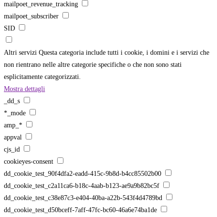
mailpoet_revenue_tracking
mailpoet_subscriber
SID
Altri servizi
Questa categoria include tutti i cookie, i domini e i servizi che
non rientrano nelle altre categorie specifiche o che non sono stati
esplicitamente categorizzati.
Mostra dettagli
_dd_s
*_mode
amp_*
appval
cjs_id
cookieyes-consent
dd_cookie_test_90f4dfa2-eadd-415c-9b8d-b4cc85502b00
dd_cookie_test_c2a11ca6-b18c-4aab-b123-ae9a9b82bc5f
dd_cookie_test_c38e87c3-e404-40ba-a22b-543f4d4789bd
dd_cookie_test_d50bceff-7aff-47fc-bc60-46a6e74ba1de