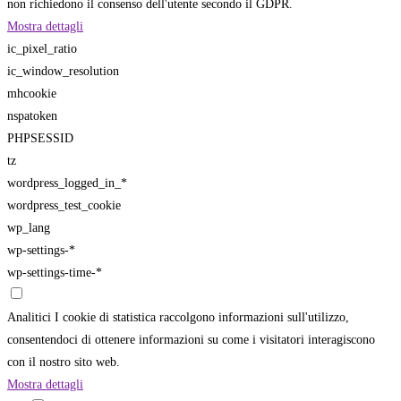
non richiedono il consenso dell'utente secondo il GDPR.
Mostra dettagli
ic_pixel_ratio
ic_window_resolution
mhcookie
nspatoken
PHPSESSID
tz
wordpress_logged_in_*
wordpress_test_cookie
wp_lang
wp-settings-*
wp-settings-time-*
Analitici
I cookie di statistica raccolgono informazioni sull'utilizzo,
consentendoci di ottenere informazioni su come i visitatori interagiscono
con il nostro sito web.
Mostra dettagli