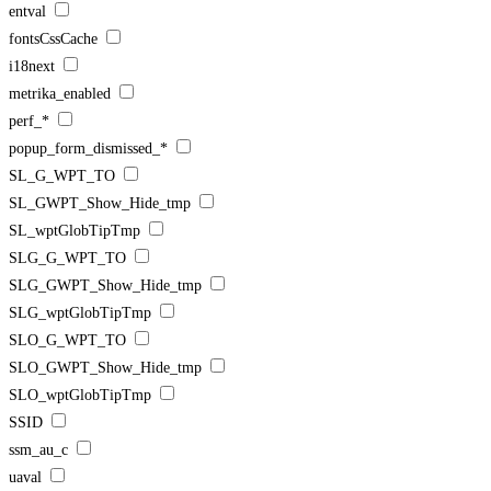
entval
fontsCssCache
i18next
metrika_enabled
perf_*
popup_form_dismissed_*
SL_G_WPT_TO
SL_GWPT_Show_Hide_tmp
SL_wptGlobTipTmp
SLG_G_WPT_TO
SLG_GWPT_Show_Hide_tmp
SLG_wptGlobTipTmp
SLO_G_WPT_TO
SLO_GWPT_Show_Hide_tmp
SLO_wptGlobTipTmp
SSID
ssm_au_c
uaval