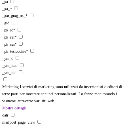
_ga
_ga_*
_gat_gtag_ua_*
_gid
_pk_id*
_pk_ref*
_pk_ses*
_pk_testcookie*
_ym_d
_ym_isad
_ym_uid
Marketing
I servizi di marketing sono utilizzati da inserzionisti o editori di
terze parti per mostrare annunci personalizzati. Lo fanno monitorando i
visitatori attraverso vari siti web.
Mostra dettagli
datr
mailpoet_page_view