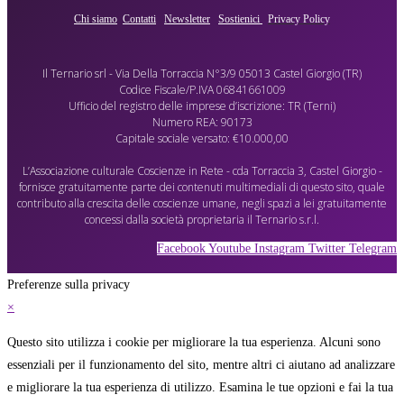
Chi siamo
Contatti
Newsletter
Sostienici
Privacy Policy
Il Ternario srl - Via Della Torraccia N°3/9 05013 Castel Giorgio (TR)
Codice Fiscale/P.IVA 06841661009
Ufficio del registro delle imprese d’iscrizione: TR (Terni)
Numero REA: 90173
Capitale sociale versato: €10.000,00
L’Associazione culturale Coscienze in Rete - cda Torraccia 3, Castel Giorgio -
fornisce gratuitamente parte dei contenuti multimediali di questo sito, quale
contributo alla crescita delle coscienze umane, negli spazi a lei gratuitamente
concessi dalla società proprietaria il Ternario s.r.l.
Facebook
Youtube
Instagram
Twitter
Telegram
Preferenze sulla privacy
×
Questo sito utilizza i cookie per migliorare la tua esperienza. Alcuni sono
essenziali per il funzionamento del sito, mentre altri ci aiutano ad analizzare
e migliorare la tua esperienza di utilizzo. Esamina le tue opzioni e fai la tua