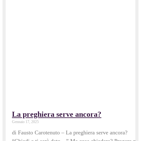
La preghiera serve ancora?
Gennaio 17, 2025
di Fausto Carotenuto – La preghiera serve ancora?
“Chiedi e ti sarà dato…” Ma cosa chiedere? Pregare no