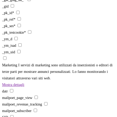
_gid
_pk_id*
_pk_ref*
_pk_ses*
_pk_testcookie*
_ym_d
_ym_isad
_ym_uid
Marketing
I servizi di marketing sono utilizzati da inserzionisti o editori di
terze parti per mostrare annunci personalizzati. Lo fanno monitorando i
visitatori attraverso vari siti web.
Mostra dettagli
datr
mailpoet_page_view
mailpoet_revenue_tracking
mailpoet_subscriber