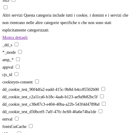
SID
Altri servizi
Questa categoria include tutti i cookie, i domini e i servizi che
non rientrano nelle altre categorie specifiche o che non sono stati
esplicitamente categorizzati.
Mostra dettagli
_dd_s
*_mode
amp_*
appval
cjs_id
cookieyes-consent
dd_cookie_test_90f4dfa2-eadd-415c-9b8d-b4cc85502b00
dd_cookie_test_c2a11ca6-b18c-4aab-b123-ae9a9b82bc5f
dd_cookie_test_c38e87c3-e404-40ba-a22b-543f4d4789bd
dd_cookie_test_d50bceff-7aff-47fc-bc60-46a6e74ba1de
entval
fontsCssCache