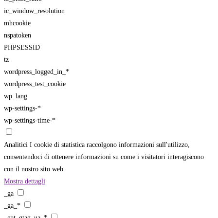
ic_window_resolution
mhcookie
nspatoken
PHPSESSID
tz
wordpress_logged_in_*
wordpress_test_cookie
wp_lang
wp-settings-*
wp-settings-time-*
Analitici
I cookie di statistica raccolgono informazioni sull'utilizzo,
consentendoci di ottenere informazioni su come i visitatori interagiscono
con il nostro sito web.
Mostra dettagli
_ga
_ga_*
_gat_gtag_ua_*