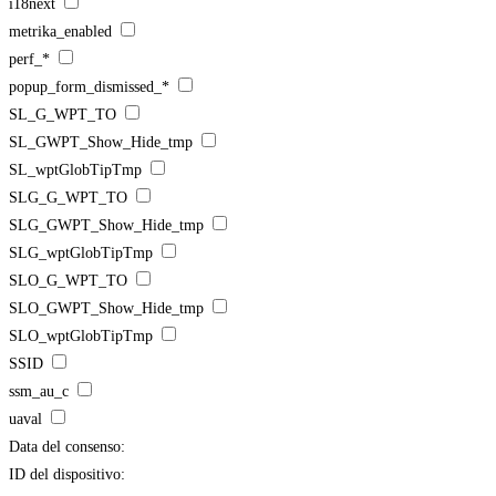
i18next
metrika_enabled
perf_*
popup_form_dismissed_*
SL_G_WPT_TO
SL_GWPT_Show_Hide_tmp
SL_wptGlobTipTmp
SLG_G_WPT_TO
SLG_GWPT_Show_Hide_tmp
SLG_wptGlobTipTmp
SLO_G_WPT_TO
SLO_GWPT_Show_Hide_tmp
SLO_wptGlobTipTmp
SSID
ssm_au_c
uaval
Data del consenso:
ID del dispositivo: