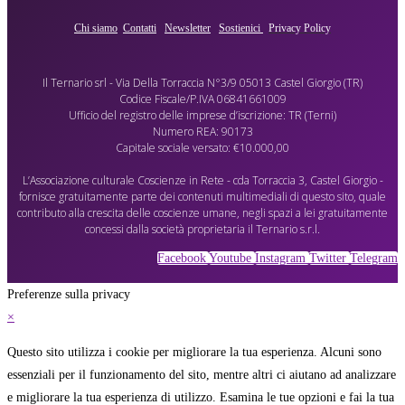
Chi siamo
Contatti
Newsletter
Sostienici
Privacy Policy
Il Ternario srl - Via Della Torraccia N°3/9 05013 Castel Giorgio (TR)
Codice Fiscale/P.IVA 06841661009
Ufficio del registro delle imprese d’iscrizione: TR (Terni)
Numero REA: 90173
Capitale sociale versato: €10.000,00
L’Associazione culturale Coscienze in Rete - cda Torraccia 3, Castel Giorgio -
fornisce gratuitamente parte dei contenuti multimediali di questo sito, quale
contributo alla crescita delle coscienze umane, negli spazi a lei gratuitamente
concessi dalla società proprietaria il Ternario s.r.l.
Facebook
Youtube
Instagram
Twitter
Telegram
Preferenze sulla privacy
×
Questo sito utilizza i cookie per migliorare la tua esperienza. Alcuni sono
essenziali per il funzionamento del sito, mentre altri ci aiutano ad analizzare
e migliorare la tua esperienza di utilizzo. Esamina le tue opzioni e fai la tua