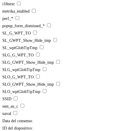
i18next
metrika_enabled
perf_*
popup_form_dismissed_*
SL_G_WPT_TO
SL_GWPT_Show_Hide_tmp
SL_wptGlobTipTmp
SLG_G_WPT_TO
SLG_GWPT_Show_Hide_tmp
SLG_wptGlobTipTmp
SLO_G_WPT_TO
SLO_GWPT_Show_Hide_tmp
SLO_wptGlobTipTmp
SSID
ssm_au_c
uaval
Data del consenso:
ID del dispositivo: