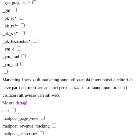
_gat_gtag_ua_*
_gid
_pk_id*
_pk_ref*
_pk_ses*
_pk_testcookie*
_ym_d
_ym_isad
_ym_uid
Marketing
I servizi di marketing sono utilizzati da inserzionisti o editori di
terze parti per mostrare annunci personalizzati. Lo fanno monitorando i
visitatori attraverso vari siti web.
Mostra dettagli
datr
mailpoet_page_view
mailpoet_revenue_tracking
mailpoet_subscriber