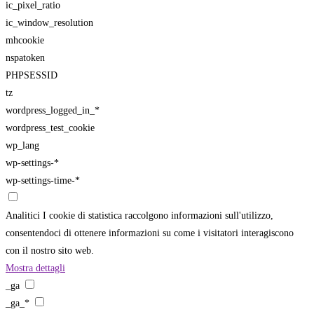
ic_pixel_ratio
ic_window_resolution
mhcookie
nspatoken
PHPSESSID
tz
wordpress_logged_in_*
wordpress_test_cookie
wp_lang
wp-settings-*
wp-settings-time-*
Analitici
I cookie di statistica raccolgono informazioni sull'utilizzo,
consentendoci di ottenere informazioni su come i visitatori interagiscono
con il nostro sito web.
Mostra dettagli
_ga
_ga_*