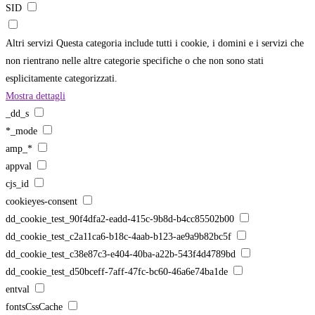
SID
Altri servizi
Questa categoria include tutti i cookie, i domini e i servizi che
non rientrano nelle altre categorie specifiche o che non sono stati
esplicitamente categorizzati.
Mostra dettagli
_dd_s
*_mode
amp_*
appval
cjs_id
cookieyes-consent
dd_cookie_test_90f4dfa2-eadd-415c-9b8d-b4cc85502b00
dd_cookie_test_c2a11ca6-b18c-4aab-b123-ae9a9b82bc5f
dd_cookie_test_c38e87c3-e404-40ba-a22b-543f4d4789bd
dd_cookie_test_d50bceff-7aff-47fc-bc60-46a6e74ba1de
entval
fontsCssCache