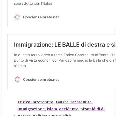
tags
Enrico Carotenuto
,
Fausto Carotenuto
,
immigrazione
,
islam
,
occidente
,
piramididi di
potere
,
politica
,
Spiritualità