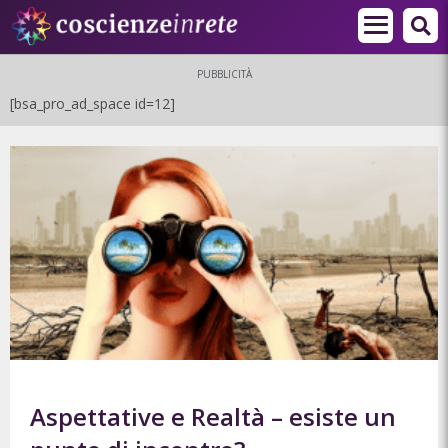
PUBBLICITÀ
[bsa_pro_ad_space id=12]
Aspettative e Realtà – esiste un