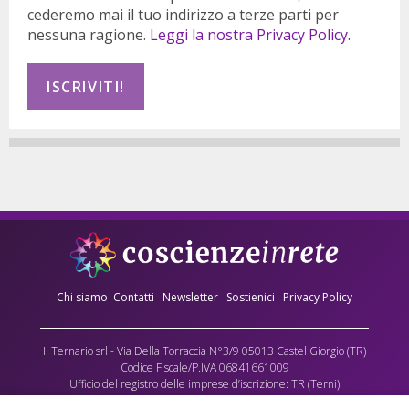
cederemo mai il tuo indirizzo a terze parti per
nessuna ragione.
Leggi la nostra Privacy Policy.
Chi siamo
Contatti
Newsletter
Sostienici
Privacy Policy
Il Ternario srl - Via Della Torraccia N°3/9 05013 Castel Giorgio (TR)
Codice Fiscale/P.IVA 06841661009
Ufficio del registro delle imprese d’iscrizione: TR (Terni)
Numero REA: 90173