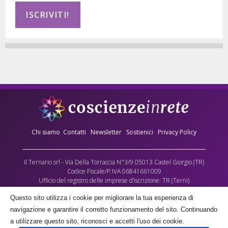
Chi siamo
Contatti
Newsletter
Sostienici
Privacy Policy
Il Ternario srl - Via Della Torraccia N°3/9 05013 Castel Giorgio (TR)
Codice Fiscale/P.IVA 06841661009
Ufficio del registro delle imprese d’iscrizione: TR (Terni)
Numero REA: 90173
Questo sito utilizza i cookie per migliorare la tua esperienza di
Capitale sociale versato: €10.000,00
navigazione e garantire il corretto funzionamento del sito. Continuando
L’Associazione culturale Coscienze in Rete - cda Torraccia 3, Castel Giorgio -
a utilizzare questo sito, riconosci e accetti l'uso dei cookie.
fornisce gratuitamente parte dei contenuti multimediali di questo sito, quale