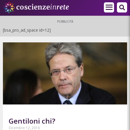
PUBBLICITÀ
[bsa_pro_ad_space id=12]
Gentiloni chi?
Dicembre 12, 2016