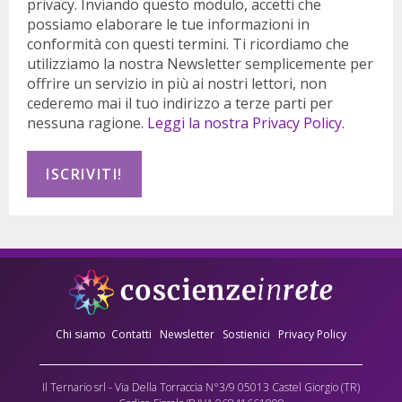
privacy. Inviando questo modulo, accetti che
possiamo elaborare le tue informazioni in
conformità con questi termini. Ti ricordiamo che
utilizziamo la nostra Newsletter semplicemente per
offrire un servizio in più ai nostri lettori, non
cederemo mai il tuo indirizzo a terze parti per
nessuna ragione.
Leggi la nostra Privacy Policy.
Chi siamo
Contatti
Newsletter
Sostienici
Privacy Policy
Il Ternario srl - Via Della Torraccia N°3/9 05013 Castel Giorgio (TR)