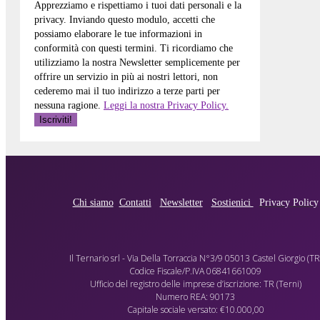
Apprezziamo e rispettiamo i tuoi dati personali e la
privacy. Inviando questo modulo, accetti che
possiamo elaborare le tue informazioni in
conformità con questi termini. Ti ricordiamo che
utilizziamo la nostra Newsletter semplicemente per
offrire un servizio in più ai nostri lettori, non
cederemo mai il tuo indirizzo a terze parti per
nessuna ragione.
Leggi la nostra Privacy Policy.
Chi siamo
Contatti
Newsletter
Sostienici
Privacy Policy
Il Ternario srl - Via Della Torraccia N°3/9 05013 Castel Giorgio (TR
Codice Fiscale/P.IVA 06841661009
Ufficio del registro delle imprese d’iscrizione: TR (Terni)
Numero REA: 90173
Capitale sociale versato: €10.000,00