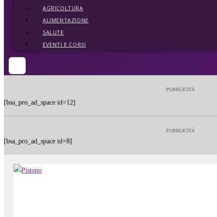
AGRICOLTURA
ALIMENTAZIONE
SALUTE
EVENTI E CORSI
PUBBLICITÀ
[bsa_pro_ad_space id=12]
PUBBLICITÀ
[bsa_pro_ad_space id=8]