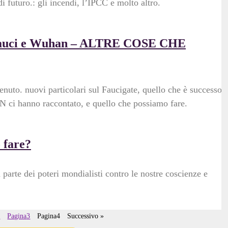
i futuro.: gli incendi, l’IPCC e molto altro.
: Fauci e Wuhan – ALTRE COSE CHE
enuto. nuovi particolari sul Faucigate, quello che è successo 
 ci hanno raccontato, e quello che possiamo fare.
 fare?
 parte dei poteri mondialisti contro le nostre coscienze e
2
Pagina
3
Pagina
4
Successivo »