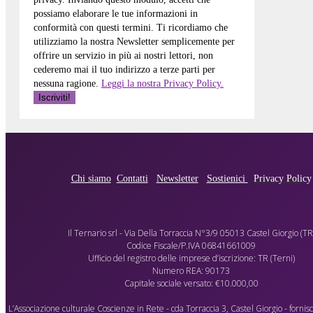
possiamo elaborare le tue informazioni in
conformità con questi termini. Ti ricordiamo che
utilizziamo la nostra Newsletter semplicemente per
offrire un servizio in più ai nostri lettori, non
cederemo mai il tuo indirizzo a terze parti per
nessuna ragione.
Leggi la nostra Privacy Policy.
Chi siamo
Contatti
Newsletter
Sostienici
Privacy Policy
Il Ternario srl - Via Della Torraccia N°3/9 05013 Castel Giorgio (TR
Codice Fiscale/P.IVA 06841661009
Ufficio del registro delle imprese d’iscrizione: TR (Terni)
Numero REA: 90173
Capitale sociale versato: €10.000,00
L’Associazione culturale Coscienze in Rete - cda Torraccia 3, Castel Giorgio - forni