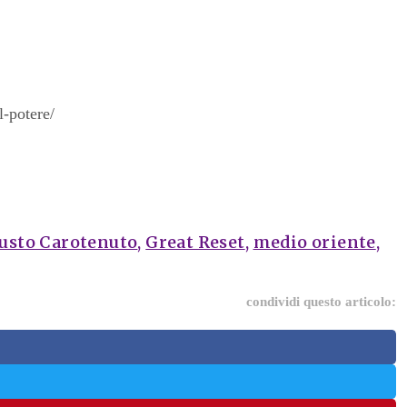
l-potere/
usto Carotenuto
,
Great Reset
,
medio oriente
,
condividi questo articolo: