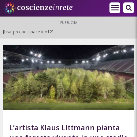
PUBBLICITÀ
[bsa_pro_ad_space id=12]
L’artista Klaus Littmann pianta