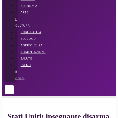
ECONOMIA
ARTE
E
CULTURA
SPIRITUALITÀ
ECOLOGIA
AGRICOLTURA
ALIMENTAZIONE
SALUTE
EVENTI
E
CORSI
Stati Uniti: insegnante disarma