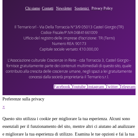
Chi siamo
Contatti
Newsletter
Sostienici
Privacy Policy
Il Ternario srl - Via Della Torraccia N°3/9 05013 Castel Giorgio (TR)
Codice Fiscale/P.IVA 06841661009
Ufficio del registro delle imprese d’iscrizione: TR (Terni)
Numero REA: 90173
Capitale sociale versato: €10.000,00
L’Associazione culturale Coscienze in Rete - cda Torraccia 3, Castel Giorgio -
fornisce gratuitamente parte dei contenuti multimediali di questo sito, quale
contributo alla crescita delle coscienze umane, negli spazi a lei gratuitamente
concessi dalla società proprietaria il Ternario s.r.l.
Facebook
Youtube
Instagram
Twitter
Telegram
Preferenze sulla privacy
×
Questo sito utilizza i cookie per migliorare la tua esperienza. Alcuni sono
essenziali per il funzionamento del sito, mentre altri ci aiutano ad analizzare
e migliorare la tua esperienza di utilizzo. Esamina le tue opzioni e fai la tua