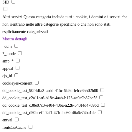
SID
Altri servizi
Questa categoria include tutti i cookie, i domini e i servizi che
non rientrano nelle altre categorie specifiche o che non sono stati
esplicitamente categorizzati.
Mostra dettagli
_dd_s
*_mode
amp_*
appval
cjs_id
cookieyes-consent
dd_cookie_test_90f4dfa2-eadd-415c-9b8d-b4cc85502b00
dd_cookie_test_c2a11ca6-b18c-4aab-b123-ae9a9b82bc5f
dd_cookie_test_c38e87c3-e404-40ba-a22b-543f4d4789bd
dd_cookie_test_d50bceff-7aff-47fc-bc60-46a6e74ba1de
entval
fontsCssCache