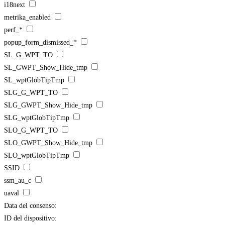
i18next
metrika_enabled
perf_*
popup_form_dismissed_*
SL_G_WPT_TO
SL_GWPT_Show_Hide_tmp
SL_wptGlobTipTmp
SLG_G_WPT_TO
SLG_GWPT_Show_Hide_tmp
SLG_wptGlobTipTmp
SLO_G_WPT_TO
SLO_GWPT_Show_Hide_tmp
SLO_wptGlobTipTmp
SSID
ssm_au_c
uaval
Data del consenso:
ID del dispositivo: