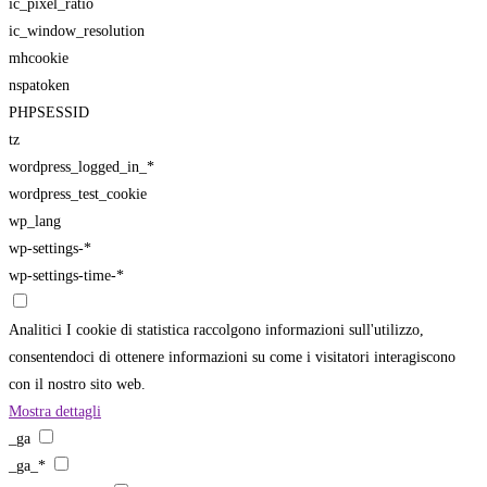
ic_pixel_ratio
ic_window_resolution
mhcookie
nspatoken
PHPSESSID
tz
wordpress_logged_in_*
wordpress_test_cookie
wp_lang
wp-settings-*
wp-settings-time-*
Analitici
I cookie di statistica raccolgono informazioni sull'utilizzo,
consentendoci di ottenere informazioni su come i visitatori interagiscono
con il nostro sito web.
Mostra dettagli
_ga
_ga_*