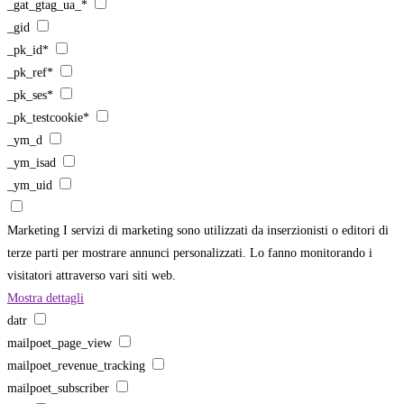
_gat_gtag_ua_*
_gid
_pk_id*
_pk_ref*
_pk_ses*
_pk_testcookie*
_ym_d
_ym_isad
_ym_uid
Marketing
I servizi di marketing sono utilizzati da inserzionisti o editori di
terze parti per mostrare annunci personalizzati. Lo fanno monitorando i
visitatori attraverso vari siti web.
Mostra dettagli
datr
mailpoet_page_view
mailpoet_revenue_tracking
mailpoet_subscriber