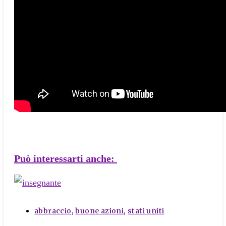
Può interessarti anche:
tags
abbraccio
,
buone azioni
,
stati uniti