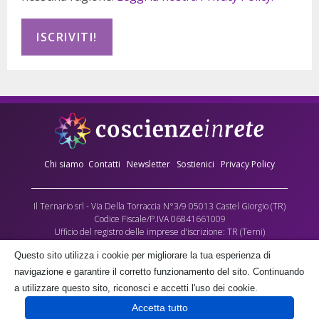
Chi siamo
Contatti
Newsletter
Sostienici
Privacy Policy
Il Ternario srl - Via Della Torraccia N°3/9 05013 Castel Giorgio (TR)
Codice Fiscale/P.IVA 06841661009
Ufficio del registro delle imprese d’iscrizione: TR (Terni)
Numero REA: 90173
Questo sito utilizza i cookie per migliorare la tua esperienza di
Capitale sociale versato: €10.000,00
navigazione e garantire il corretto funzionamento del sito. Continuando
L’Associazione culturale Coscienze in Rete - cda Torraccia 3, Castel Giorgio -
a utilizzare questo sito, riconosci e accetti l'uso dei cookie.
fornisce gratuitamente parte dei contenuti multimediali di questo sito, quale
Accetta tutto
contributo alla crescita delle coscienze umane, negli spazi a lei gratuitamente