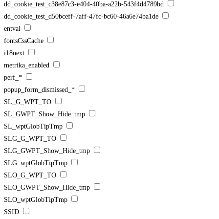
dd_cookie_test_c38e87c3-e404-40ba-a22b-543f4d4789bd
dd_cookie_test_d50bceff-7aff-47fc-bc60-46a6e74ba1de
entval
fontsCssCache
i18next
metrika_enabled
perf_*
popup_form_dismissed_*
SL_G_WPT_TO
SL_GWPT_Show_Hide_tmp
SL_wptGlobTipTmp
SLG_G_WPT_TO
SLG_GWPT_Show_Hide_tmp
SLG_wptGlobTipTmp
SLO_G_WPT_TO
SLO_GWPT_Show_Hide_tmp
SLO_wptGlobTipTmp
SSID