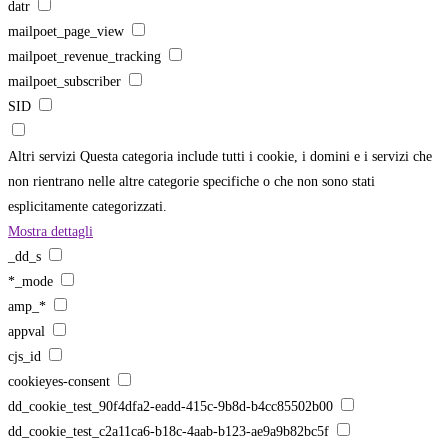
datr
mailpoet_page_view
mailpoet_revenue_tracking
mailpoet_subscriber
SID
Altri servizi
Questa categoria include tutti i cookie, i domini e i servizi che
non rientrano nelle altre categorie specifiche o che non sono stati
esplicitamente categorizzati.
Mostra dettagli
_dd_s
*_mode
amp_*
appval
cjs_id
cookieyes-consent
dd_cookie_test_90f4dfa2-eadd-415c-9b8d-b4cc85502b00
dd_cookie_test_c2a11ca6-b18c-4aab-b123-ae9a9b82bc5f