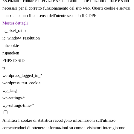
Essenziali
I cookie e i servizi essenziali abilitano le funzioni di base e sono
necessari per il corretto funzionamento del sito web. Questi cookie e servizi
non richiedono il consenso dell'utente secondo il GDPR.
Mostra dettagli
ic_pixel_ratio
ic_window_resolution
mhcookie
nspatoken
PHPSESSID
tz
wordpress_logged_in_*
wordpress_test_cookie
wp_lang
wp-settings-*
wp-settings-time-*
Analitici
I cookie di statistica raccolgono informazioni sull'utilizzo,
consentendoci di ottenere informazioni su come i visitatori interagiscono