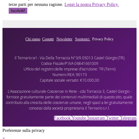
terze parti per nessuna ragione.
Leggi la nostra Privacy Policy.
Chi siamo
Contatti
Newsletter
Sostienici
Privacy Policy
Il Ternario srl - Via Della Torraccia N°3/9 05013 Castel Giorgio (TR)
Codice Fiscale/P.IVA 06841661009
Ufficio del registro delle imprese d’iscrizione: TR (Terni)
Numero REA: 90173
Capitale sociale versato: €10.000,00
L’Associazione culturale Coscienze in Rete - cda Torraccia 3, Castel Giorgio -
fornisce gratuitamente parte dei contenuti multimediali di questo sito, quale
contributo alla crescita delle coscienze umane, negli spazi a lei gratuitamente
concessi dalla società proprietaria il Ternario s.r.l.
Facebook
Youtube
Instagram
Twitter
Telegram
Preferenze sulla privacy
×