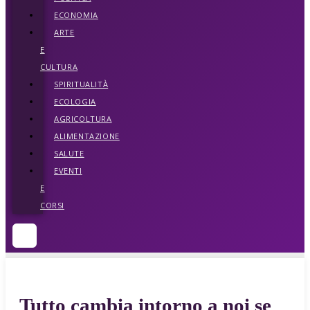
ECONOMIA
ARTE
E
CULTURA
SPIRITUALITÀ
ECOLOGIA
AGRICOLTURA
ALIMENTAZIONE
SALUTE
EVENTI
E
CORSI
Tutto cambia intorno a noi se