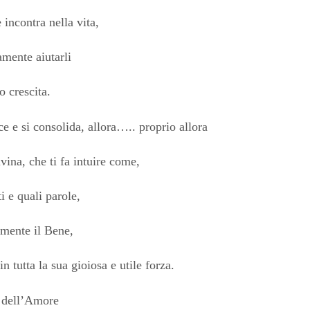
e incontra nella vita,
amente aiutarli
ro crescita.
 e si consolida, allora….. proprio allora
vina, che ti fa intuire come,
i e quali parole,
amente il Bene,
n tutta la sua gioiosa e utile forza.
 dell’Amore