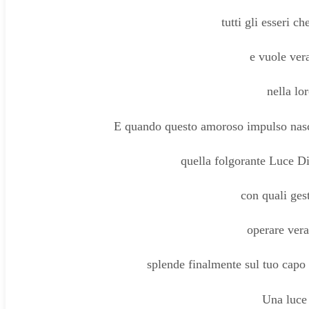
tutti gli esseri ch
e vuole ver
nella lo
E quando questo amoroso impulso nasce
quella folgorante Luce Di
con quali gest
operare ver
splende finalmente sul tuo capo i
Una luce