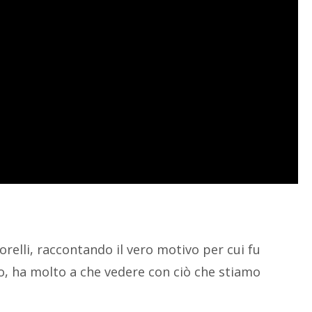
e: "I
Corso Online: "Angeli
n Gli
- La Loro Presenza
Nella Nostra Vita"
grandi
Chi sono e cosa fanno,​
 esame
come riconoscerli e comunicare
 difficile
con loro.​
ra vita:
Con Fausto Carotenuto
ostre
ne.
Maggiori informazioni
tenuto
relli, raccontando il vero motivo per cui fu
o, ha molto a che vedere con ciò che stiamo
azioni