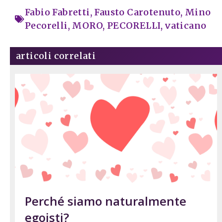
Fabio Fabretti
,
Fausto Carotenuto
,
Mino
Pecorelli
,
MORO
,
PECORELLI
,
vaticano
articoli correlati
Perché siamo naturalmente
egoisti?