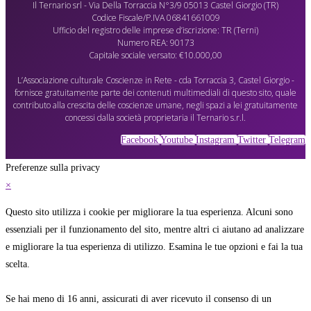
Il Ternario srl - Via Della Torraccia N°3/9 05013 Castel Giorgio (TR)
Codice Fiscale/P.IVA 06841661009
Ufficio del registro delle imprese d’iscrizione: TR (Terni)
Numero REA: 90173
Capitale sociale versato: €10.000,00
L’Associazione culturale Coscienze in Rete - cda Torraccia 3, Castel Giorgio -
fornisce gratuitamente parte dei contenuti multimediali di questo sito, quale
contributo alla crescita delle coscienze umane, negli spazi a lei gratuitamente
concessi dalla società proprietaria il Ternario s.r.l.
Facebook
Youtube
Instagram
Twitter
Telegram
Preferenze sulla privacy
×
Questo sito utilizza i cookie per migliorare la tua esperienza. Alcuni sono
essenziali per il funzionamento del sito, mentre altri ci aiutano ad analizzare
e migliorare la tua esperienza di utilizzo. Esamina le tue opzioni e fai la tua
scelta.
Se hai meno di 16 anni, assicurati di aver ricevuto il consenso di un