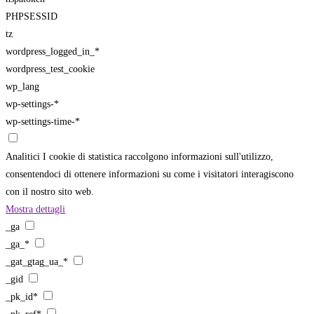
PHPSESSID
tz
wordpress_logged_in_*
wordpress_test_cookie
wp_lang
wp-settings-*
wp-settings-time-*
Analitici
I cookie di statistica raccolgono informazioni sull'utilizzo,
consentendoci di ottenere informazioni su come i visitatori interagiscono
con il nostro sito web.
Mostra dettagli
_ga
_ga_*
_gat_gtag_ua_*
_gid
_pk_id*