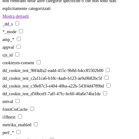
non rientrano nelle altre categorie specifiche o che non sono stati
esplicitamente categorizzati.
Mostra dettagli
_dd_s
*_mode
amp_*
appval
cjs_id
cookieyes-consent
dd_cookie_test_90f4dfa2-eadd-415c-9b8d-b4cc85502b00
dd_cookie_test_c2a11ca6-b18c-4aab-b123-ae9a9b82bc5f
dd_cookie_test_c38e87c3-e404-40ba-a22b-543f4d4789bd
dd_cookie_test_d50bceff-7aff-47fc-bc60-46a6e74ba1de
entval
fontsCssCache
i18next
metrika_enabled
perf_*