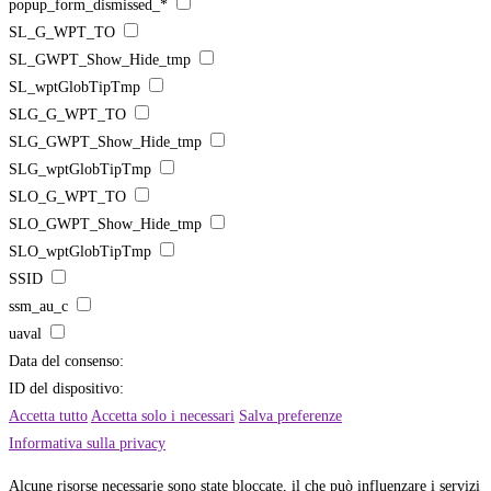
popup_form_dismissed_*
SL_G_WPT_TO
SL_GWPT_Show_Hide_tmp
SL_wptGlobTipTmp
SLG_G_WPT_TO
SLG_GWPT_Show_Hide_tmp
SLG_wptGlobTipTmp
SLO_G_WPT_TO
SLO_GWPT_Show_Hide_tmp
SLO_wptGlobTipTmp
SSID
ssm_au_c
uaval
Data del consenso:
ID del dispositivo:
Accetta tutto
Accetta solo i necessari
Salva preferenze
Informativa sulla privacy
Alcune risorse necessarie sono state bloccate, il che può influenzare i servizi