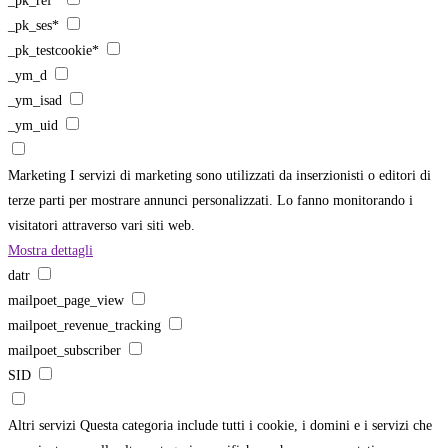
_pk_ref*
_pk_ses*
_pk_testcookie*
_ym_d
_ym_isad
_ym_uid
Marketing
I servizi di marketing sono utilizzati da inserzionisti o editori di
terze parti per mostrare annunci personalizzati. Lo fanno monitorando i
visitatori attraverso vari siti web.
Mostra dettagli
datr
mailpoet_page_view
mailpoet_revenue_tracking
mailpoet_subscriber
SID
Altri servizi
Questa categoria include tutti i cookie, i domini e i servizi che