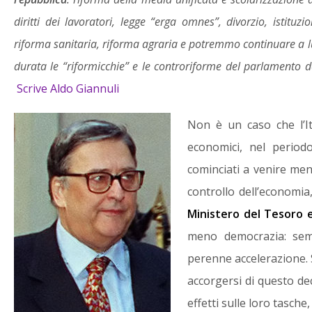
diritti dei lavoratori, legge “erga omnes”, divorzio, istituzi
riforma sanitaria, riforma agraria e potremmo continuare a l
durata le “riformicchie” e le controriforme del parlamento d
Scrive Aldo Giannuli
Non è un caso che l’Ita
economici, nel period
cominciati a venire me
controllo dell’economi
Ministero del Tesoro e
meno democrazia: sem
perenne accelerazione.
accorgersi di questo de
effetti sulle loro tasche