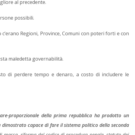
gliore al precedente.
sone possibili.
 c’erano Regioni, Province, Comuni con poteri forti e con
sta maledetta governabilità.
sto di perdere tempo e denaro, a costo di includere le
tare-proporzionale della prima repubblica ha prodotto un
a dimostrato capace di fare il sistema politico della seconda
di massa, riforma del codice di procedura penale, statuto dei