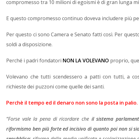
compromesso tra 10 milioni di egoismi è di gran lunga mi
E questo compromesso continuo doveva includere più per
Per questo ci sono Camera e Senato fatti così. Per questo
soldi a disposizione.
Perché i padri fondatori
NON LA VOLEVANO
proprio, que
Volevano che tutti scendessero a patti con tutti, a co
richieste dei puzzoni come quelle dei santi.
Perchè il tempo ed il denaro non sono la posta in palio.
“Forse vale la pena di ricordare che
il sistema parlamen
riformismo ben più forte ed incisivo di quanto poi non si si
repubblica
: riforma della media unificata e scolarizzazione 