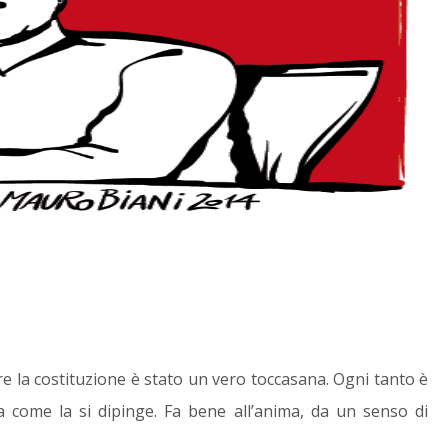
usto
Corsi Online
to
Una nuova sezione in costante
aggiornamento dalla quale è
re una serie
possibile seguire alcuni dei
di facile
nostri corsì online.
 tematiche
 nei nostri
ri.
Maggiori informazioni
azioni
re la costituzione è stato un vero toccasana. Ogni tanto è
a come la si dipinge. Fa bene all’anima, da un senso di