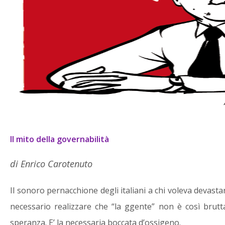
Corsi Avanzati
Libri di Fa
Carotenu
guito del percorso biennale
viluppare i Propri Talenti
La nostra collana off
ituali” è possibile accedere
di approfondimenti 
d un terzo anno con due
accesso alle diverse
bili specializzazioni annuali:
spirituali affrontate
er dell’Accademia dell’Arte
corsi e semina
Il mito della governabilità
aster dell’Accademia della
Salute.
di Enrico Carotenuto
Maggiori inform
Maggiori informazioni
Il sonoro pernacchione degli italiani a chi voleva devasta
necessario realizzare che “la ggente” non è così brutt
speranza. E’ la necessaria boccata d’ossigeno.