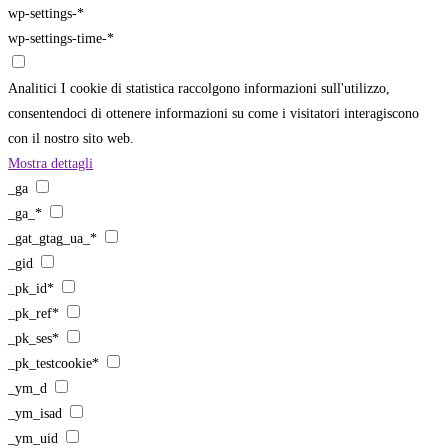
wp-settings-*
wp-settings-time-*
Analitici
I cookie di statistica raccolgono informazioni sull'utilizzo,
consentendoci di ottenere informazioni su come i visitatori interagiscono
con il nostro sito web.
Mostra dettagli
_ga
_ga_*
_gat_gtag_ua_*
_gid
_pk_id*
_pk_ref*
_pk_ses*
_pk_testcookie*
_ym_d
_ym_isad
_ym_uid