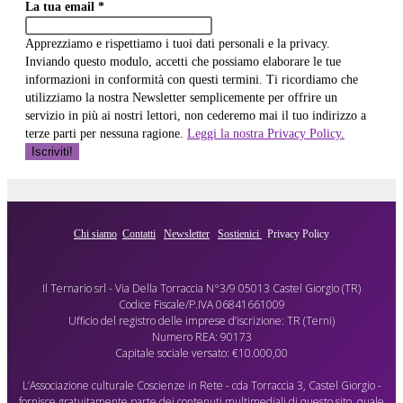
La tua email
*
Apprezziamo e rispettiamo i tuoi dati personali e la privacy.
Inviando questo modulo, accetti che possiamo elaborare le tue
informazioni in conformità con questi termini. Ti ricordiamo che
utilizziamo la nostra Newsletter semplicemente per offrire un
servizio in più ai nostri lettori, non cederemo mai il tuo indirizzo a
terze parti per nessuna ragione.
Leggi la nostra Privacy Policy.
Chi siamo
Contatti
Newsletter
Sostienici
Privacy Policy
Il Ternario srl - Via Della Torraccia N°3/9 05013 Castel Giorgio (TR)
Codice Fiscale/P.IVA 06841661009
Ufficio del registro delle imprese d’iscrizione: TR (Terni)
Numero REA: 90173
Capitale sociale versato: €10.000,00
L’Associazione culturale Coscienze in Rete - cda Torraccia 3, Castel Giorgio -
fornisce gratuitamente parte dei contenuti multimediali di questo sito, quale