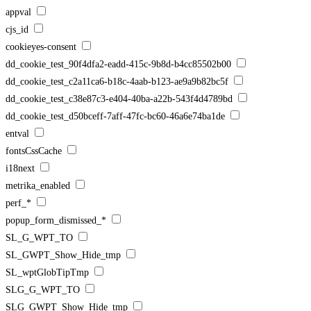
appval
cjs_id
cookieyes-consent
dd_cookie_test_90f4dfa2-eadd-415c-9b8d-b4cc85502b00
dd_cookie_test_c2a11ca6-b18c-4aab-b123-ae9a9b82bc5f
dd_cookie_test_c38e87c3-e404-40ba-a22b-543f4d4789bd
dd_cookie_test_d50bceff-7aff-47fc-bc60-46a6e74ba1de
entval
fontsCssCache
i18next
metrika_enabled
perf_*
popup_form_dismissed_*
SL_G_WPT_TO
SL_GWPT_Show_Hide_tmp
SL_wptGlobTipTmp
SLG_G_WPT_TO
SLG_GWPT_Show_Hide_tmp