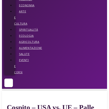
ECONOMIA
ARTE
E
CULTURA
SPIRITUALITÀ
ECOLOGIA
AGRICOLTURA
ALIMENTAZIONE
SALUTE
EVENTI
E
CORSI
Cospito – USA vs. UE – Palle