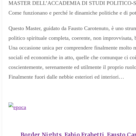
MASTER DELL’ACCADEMIA DI STUDI POLITICO-S
Come funzionano e perché le dinamiche politiche e di pote
Questo Master, guidato da Fausto Carotenuto, è uno strum
politico spirituale completa, coerente, non improvvisata,
Una occasione unica per comprendere finalmente molto me
sociali ed economiche in atto, quelle che comunque ci coin
coscientemente, serenamente ed utilmente il proprio ruolo
Finalmente fuori dalle nebbie esteriori ed interiori…
tags
Border Nights
,
Fabio Frabetti
,
Fausto Ca