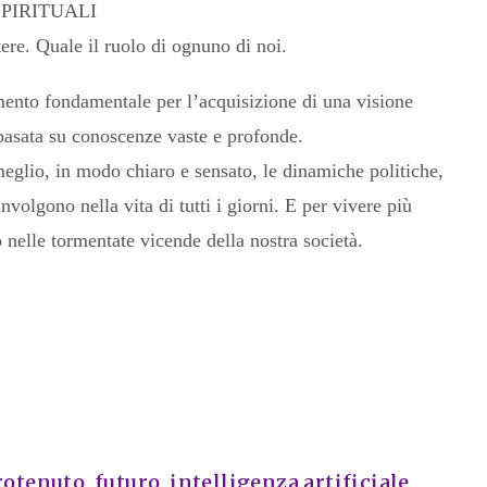
PIRITUALI
re. Quale il ruolo di ognuno di noi.
ento fondamentale per l’acquisizione di una visione
 basata su conoscenze vaste e profonde.
glio, in modo chiaro e sensato, le dinamiche politiche,
volgono nella vita di tutti i giorni. E per vivere più
 nelle tormentate vicende della nostra società.
rotenuto
,
futuro
,
intelligenza artificiale
,