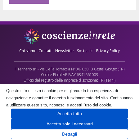
Chi siamo
Contatti
Newsletter
Sostienici
Privacy Policy
Il Ternario srl - Via Della Torraccia N°3/9 05013 Castel Giorgio (TR)
Codice Fiscale/P.IVA 06841661009
Ufficio del registro delle imprese d’iscrizione: TR (Terni)
Numero REA: 90173
Questo sito utilizza i cookie per migliorare la tua esperienza di
Capitale sociale versato: €10.000,00
navigazione e garantire il corretto funzionamento del sito. Continuando
L’Associazione culturale Coscienze in Rete - cda Torraccia 3, Castel Giorgio -
a utilizzare questo sito, riconosci e accetti l'uso dei cookie.
fornisce gratuitamente parte dei contenuti multimediali di questo sito, quale
Accetta tutto
contributo alla crescita delle coscienze umane, negli spazi a lei gratuitamente
concessi dalla società proprietaria il Ternario s.r.l.
Accetta solo i necessari
Dettagli