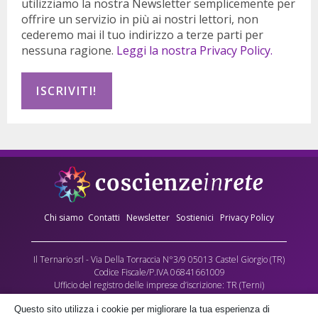
utilizziamo la nostra Newsletter semplicemente per
offrire un servizio in più ai nostri lettori, non
cederemo mai il tuo indirizzo a terze parti per
nessuna ragione.
Leggi la nostra Privacy Policy.
Chi siamo
Contatti
Newsletter
Sostienici
Privacy Policy
Il Ternario srl - Via Della Torraccia N°3/9 05013 Castel Giorgio (TR)
Codice Fiscale/P.IVA 06841661009
Ufficio del registro delle imprese d’iscrizione: TR (Terni)
Numero REA: 90173
Questo sito utilizza i cookie per migliorare la tua esperienza di
Capitale sociale versato: €10.000,00