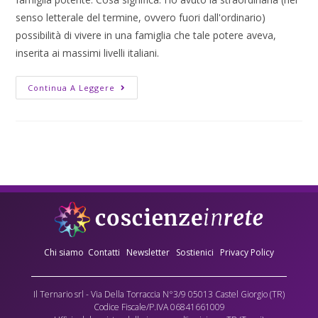
senso letterale del termine, ovvero fuori dall'ordinario)
possibilità di vivere in una famiglia che tale potere aveva,
inserita ai massimi livelli italiani.
Continua A Leggere
Chi siamo
Contatti
Newsletter
Sostienici
Privacy Policy
Il Ternario srl - Via Della Torraccia N°3/9 05013 Castel Giorgio (TR)
Codice Fiscale/P.IVA 06841661009