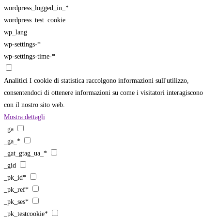
wordpress_logged_in_*
wordpress_test_cookie
wp_lang
wp-settings-*
wp-settings-time-*
Analitici
I cookie di statistica raccolgono informazioni sull'utilizzo,
consentendoci di ottenere informazioni su come i visitatori interagiscono
con il nostro sito web.
Mostra dettagli
_ga
_ga_*
_gat_gtag_ua_*
_gid
_pk_id*
_pk_ref*
_pk_ses*
_pk_testcookie*