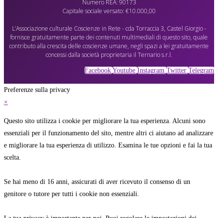
Numero REA: 90173
Capitale sociale versato: €10.000,00
L’Associazione culturale Coscienze in Rete - cda Torraccia 3, Castel Giorgio -
fornisce gratuitamente parte dei contenuti multimediali di questo sito, quale
contributo alla crescita delle coscienze umane, negli spazi a lei gratuitamente
concessi dalla società proprietaria il Ternario s.r.l.
Facebook
Youtube
Instagram
Twitter
Telegram
Preferenze sulla privacy
×
Questo sito utilizza i cookie per migliorare la tua esperienza. Alcuni sono
essenziali per il funzionamento del sito, mentre altri ci aiutano ad analizzare
e migliorare la tua esperienza di utilizzo. Esamina le tue opzioni e fai la tua
scelta.
Se hai meno di 16 anni, assicurati di aver ricevuto il consenso di un
genitore o tutore per tutti i cookie non essenziali.