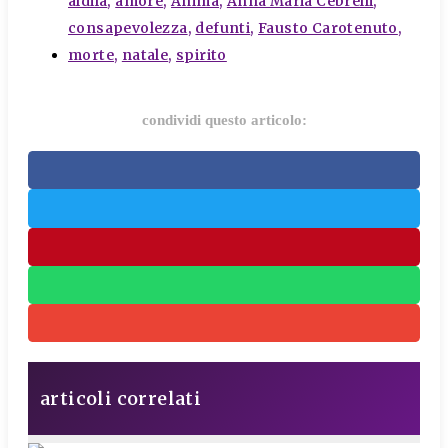
aldilà
,
amore
,
Anima
,
Anna Maria Cebrelli
,
consapevolezza
,
defunti
,
Fausto Carotenuto
,
morte
,
natale
,
spirito
condividi questo articolo:
articoli correlati