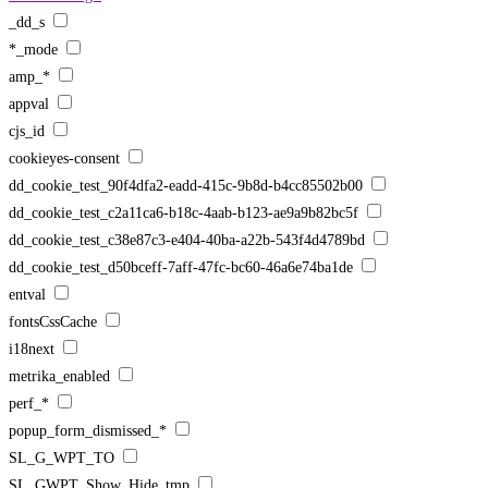
_dd_s
*_mode
amp_*
appval
cjs_id
cookieyes-consent
dd_cookie_test_90f4dfa2-eadd-415c-9b8d-b4cc85502b00
dd_cookie_test_c2a11ca6-b18c-4aab-b123-ae9a9b82bc5f
dd_cookie_test_c38e87c3-e404-40ba-a22b-543f4d4789bd
dd_cookie_test_d50bceff-7aff-47fc-bc60-46a6e74ba1de
entval
fontsCssCache
i18next
metrika_enabled
perf_*
popup_form_dismissed_*
SL_G_WPT_TO
SL_GWPT_Show_Hide_tmp