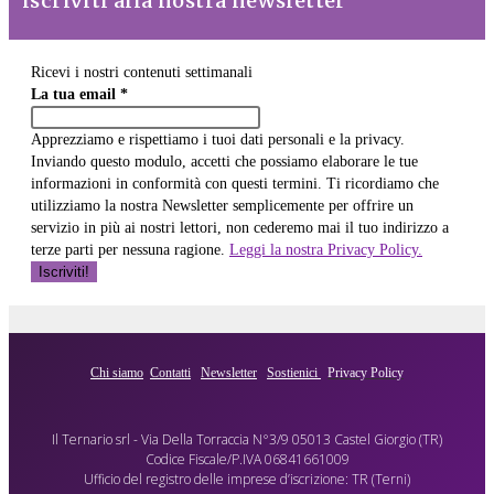
iscriviti alla nostra newsletter
Ricevi i nostri contenuti settimanali
La tua email
*
Apprezziamo e rispettiamo i tuoi dati personali e la privacy.
Inviando questo modulo, accetti che possiamo elaborare le tue
informazioni in conformità con questi termini. Ti ricordiamo che
utilizziamo la nostra Newsletter semplicemente per offrire un
servizio in più ai nostri lettori, non cederemo mai il tuo indirizzo a
terze parti per nessuna ragione.
Leggi la nostra Privacy Policy.
Chi siamo
Contatti
Newsletter
Sostienici
Privacy Policy
Il Ternario srl - Via Della Torraccia N°3/9 05013 Castel Giorgio (TR)
Codice Fiscale/P.IVA 06841661009
Ufficio del registro delle imprese d’iscrizione: TR (Terni)