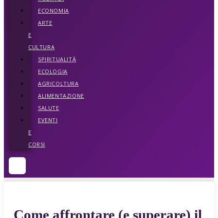
ECONOMIA
ARTE
E
CULTURA
SPIRITUALITÀ
ECOLOGIA
AGRICOLTURA
ALIMENTAZIONE
SALUTE
EVENTI
E
CORSI
Come affrontare (e superare) il