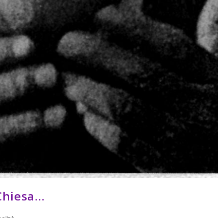
 Chiesa…