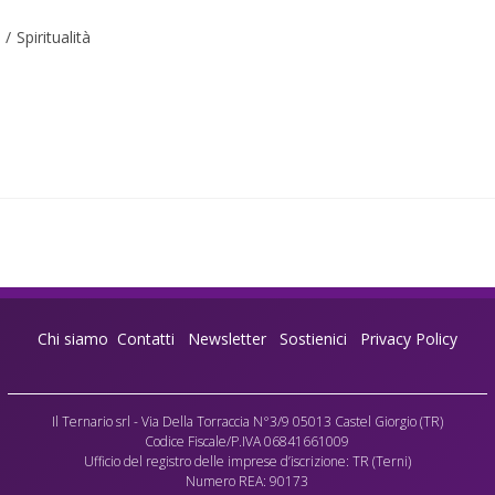
/
Spiritualità
Chi siamo
Contatti
Newsletter
Sostienici
Privacy Policy
Il Ternario srl - Via Della Torraccia N°3/9 05013 Castel Giorgio (TR)
Codice Fiscale/P.IVA 06841661009
Ufficio del registro delle imprese d’iscrizione: TR (Terni)
Numero REA: 90173