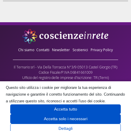
Chi siamo
Contatti
Newsletter
Sostienici
Privacy Policy
Il Ternario srl - Via Della Torraccia N°3/9 05013 Castel Giorgio (TR)
Codice Fiscale/P.IVA 06841661009
Ufficio del registro delle imprese d’iscrizione: TR (Terni)
Numero REA: 90173
Questo sito utilizza i cookie per migliorare la tua esperienza di
Capitale sociale versato: €10.000,00
navigazione e garantire il corretto funzionamento del sito. Continuando
L’Associazione culturale Coscienze in Rete - cda Torraccia 3, Castel Giorgio -
a utilizzare questo sito, riconosci e accetti l'uso dei cookie.
fornisce gratuitamente parte dei contenuti multimediali di questo sito, quale
Accetta tutto
contributo alla crescita delle coscienze umane, negli spazi a lei gratuitamente
concessi dalla società proprietaria il Ternario s.r.l.
Accetta solo i necessari
Dettagli