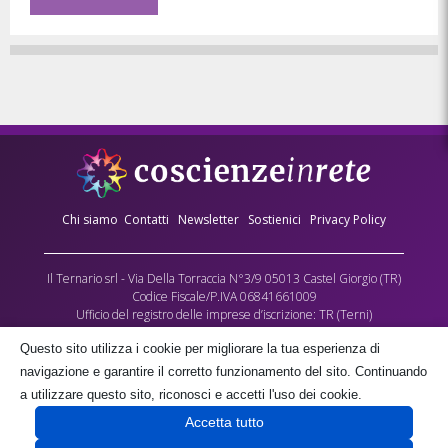
Chi siamo
Contatti
Newsletter
Sostienici
Privacy Policy
Il Ternario srl - Via Della Torraccia N°3/9 05013 Castel Giorgio (TR)
Codice Fiscale/P.IVA 06841661009
Ufficio del registro delle imprese d’iscrizione: TR (Terni)
Numero REA: 90173
Questo sito utilizza i cookie per migliorare la tua esperienza di
Capitale sociale versato: €10.000,00
navigazione e garantire il corretto funzionamento del sito. Continuando
L’Associazione culturale Coscienze in Rete - cda Torraccia 3, Castel Giorgio -
a utilizzare questo sito, riconosci e accetti l'uso dei cookie.
fornisce gratuitamente parte dei contenuti multimediali di questo sito, quale
Accetta tutto
contributo alla crescita delle coscienze umane, negli spazi a lei gratuitamente
concessi dalla società proprietaria il Ternario s.r.l.