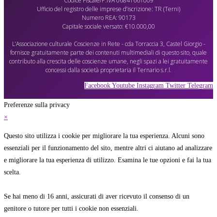
Codice Fiscale/P.IVA 06841661009
Ufficio del registro delle imprese d’iscrizione: TR (Terni)
Numero REA: 90173
Capitale sociale versato: €10.000,00
L’Associazione culturale Coscienze in Rete - cda Torraccia 3, Castel Giorgio -
fornisce gratuitamente parte dei contenuti multimediali di questo sito, quale
contributo alla crescita delle coscienze umane, negli spazi a lei gratuitamente
concessi dalla società proprietaria il Ternario s.r.l.
Facebook
Youtube
Instagram
Twitter
Telegram
Preferenze sulla privacy
×
Questo sito utilizza i cookie per migliorare la tua esperienza. Alcuni sono
essenziali per il funzionamento del sito, mentre altri ci aiutano ad analizzare
e migliorare la tua esperienza di utilizzo. Esamina le tue opzioni e fai la tua
scelta.
Se hai meno di 16 anni, assicurati di aver ricevuto il consenso di un
genitore o tutore per tutti i cookie non essenziali.