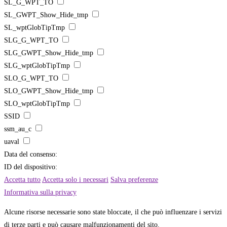
SL_G_WPT_TO
SL_GWPT_Show_Hide_tmp
SL_wptGlobTipTmp
SLG_G_WPT_TO
SLG_GWPT_Show_Hide_tmp
SLG_wptGlobTipTmp
SLO_G_WPT_TO
SLO_GWPT_Show_Hide_tmp
SLO_wptGlobTipTmp
SSID
ssm_au_c
uaval
Data del consenso:
ID del dispositivo:
Accetta tutto
Accetta solo i necessari
Salva preferenze
Informativa sulla privacy
Alcune risorse necessarie sono state bloccate, il che può influenzare i servizi
di terze parti e può causare malfunzionamenti del sito.