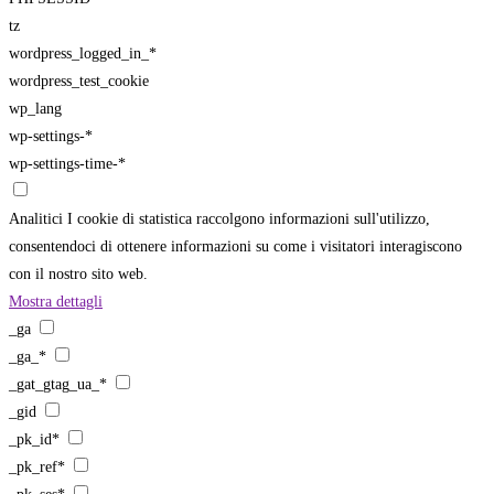
tz
wordpress_logged_in_*
wordpress_test_cookie
wp_lang
wp-settings-*
wp-settings-time-*
Analitici
I cookie di statistica raccolgono informazioni sull'utilizzo,
consentendoci di ottenere informazioni su come i visitatori interagiscono
con il nostro sito web.
Mostra dettagli
_ga
_ga_*
_gat_gtag_ua_*
_gid
_pk_id*
_pk_ref*