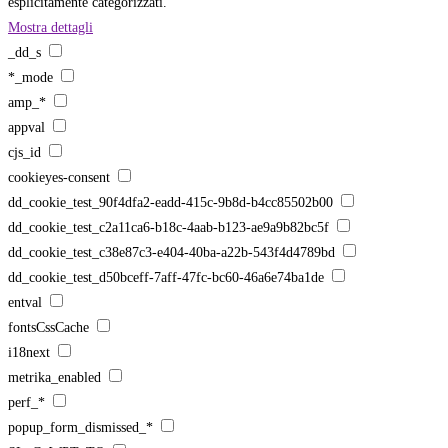
esplicitamente categorizzati.
Mostra dettagli
_dd_s
*_mode
amp_*
appval
cjs_id
cookieyes-consent
dd_cookie_test_90f4dfa2-eadd-415c-9b8d-b4cc85502b00
dd_cookie_test_c2a11ca6-b18c-4aab-b123-ae9a9b82bc5f
dd_cookie_test_c38e87c3-e404-40ba-a22b-543f4d4789bd
dd_cookie_test_d50bceff-7aff-47fc-bc60-46a6e74ba1de
entval
fontsCssCache
i18next
metrika_enabled
perf_*
popup_form_dismissed_*