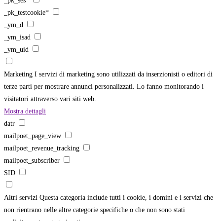
_pk_ses*
_pk_testcookie*
_ym_d
_ym_isad
_ym_uid
Marketing
I servizi di marketing sono utilizzati da inserzionisti o editori di
terze parti per mostrare annunci personalizzati. Lo fanno monitorando i
visitatori attraverso vari siti web.
Mostra dettagli
datr
mailpoet_page_view
mailpoet_revenue_tracking
mailpoet_subscriber
SID
Altri servizi
Questa categoria include tutti i cookie, i domini e i servizi che
non rientrano nelle altre categorie specifiche o che non sono stati