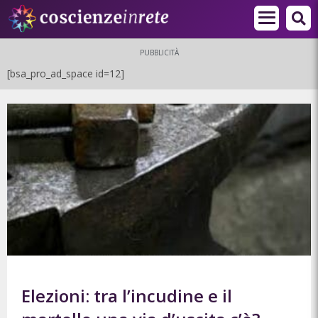
PUBBLICITÀ
[bsa_pro_ad_space id=12]
Elezioni: tra l’incudine e il