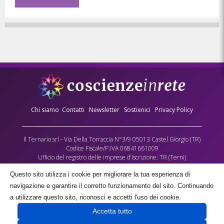
Chi siamo
Contatti
Newsletter
Sostienici
Privacy Policy
Il Ternario srl - Via Della Torraccia N°3/9 05013 Castel Giorgio (TR)
Codice Fiscale/P.IVA 06841661009
Ufficio del registro delle imprese d’iscrizione: TR (Terni)
Numero REA: 90173
Questo sito utilizza i cookie per migliorare la tua esperienza di
Capitale sociale versato: €10.000,00
navigazione e garantire il corretto funzionamento del sito. Continuando
L’Associazione culturale Coscienze in Rete - cda Torraccia 3, Castel Giorgio -
a utilizzare questo sito, riconosci e accetti l'uso dei cookie.
fornisce gratuitamente parte dei contenuti multimediali di questo sito, quale
Accetta tutto
contributo alla crescita delle coscienze umane, negli spazi a lei gratuitamente
concessi dalla società proprietaria il Ternario s.r.l.