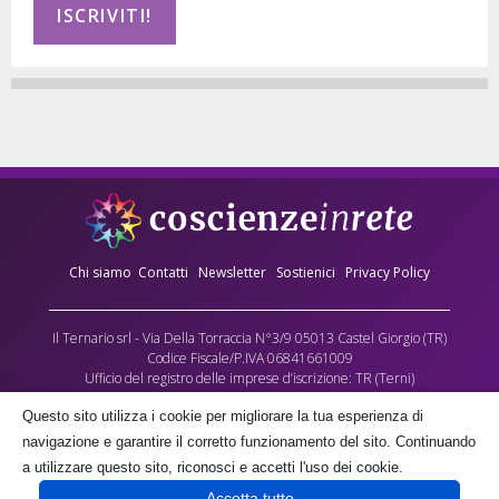
Chi siamo
Contatti
Newsletter
Sostienici
Privacy Policy
Il Ternario srl - Via Della Torraccia N°3/9 05013 Castel Giorgio (TR)
Codice Fiscale/P.IVA 06841661009
Ufficio del registro delle imprese d’iscrizione: TR (Terni)
Numero REA: 90173
Questo sito utilizza i cookie per migliorare la tua esperienza di
Capitale sociale versato: €10.000,00
navigazione e garantire il corretto funzionamento del sito. Continuando
L’Associazione culturale Coscienze in Rete - cda Torraccia 3, Castel Giorgio -
a utilizzare questo sito, riconosci e accetti l'uso dei cookie.
fornisce gratuitamente parte dei contenuti multimediali di questo sito, quale
Accetta tutto
contributo alla crescita delle coscienze umane, negli spazi a lei gratuitamente