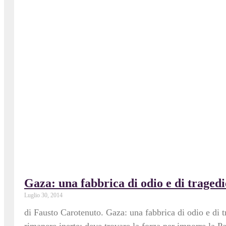
Gaza: una fabbrica di odio e di tragedi
Luglio 30, 2014
di Fausto Carotenuto. Gaza: una fabbrica di odio e di 
rimanere inerte: deve trovare la forza per imporre la P