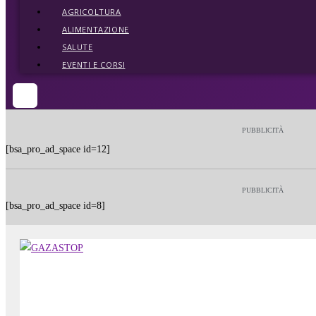
AGRICOLTURA
ALIMENTAZIONE
SALUTE
EVENTI E CORSI
PUBBLICITÀ
[bsa_pro_ad_space id=12]
PUBBLICITÀ
[bsa_pro_ad_space id=8]