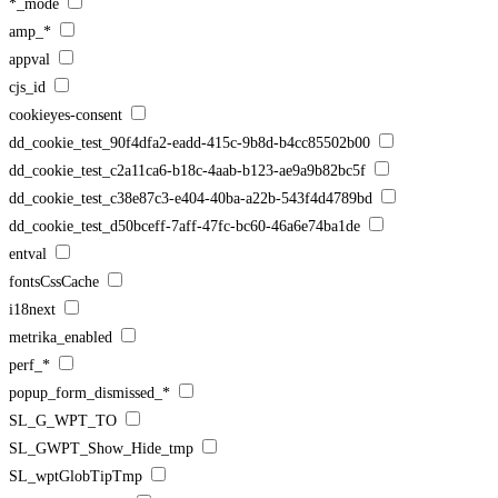
*_mode
amp_*
appval
cjs_id
cookieyes-consent
dd_cookie_test_90f4dfa2-eadd-415c-9b8d-b4cc85502b00
dd_cookie_test_c2a11ca6-b18c-4aab-b123-ae9a9b82bc5f
dd_cookie_test_c38e87c3-e404-40ba-a22b-543f4d4789bd
dd_cookie_test_d50bceff-7aff-47fc-bc60-46a6e74ba1de
entval
fontsCssCache
i18next
metrika_enabled
perf_*
popup_form_dismissed_*
SL_G_WPT_TO
SL_GWPT_Show_Hide_tmp
SL_wptGlobTipTmp