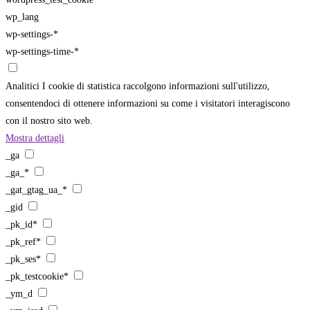
wp_lang
wp-settings-*
wp-settings-time-*
Analitici
I cookie di statistica raccolgono informazioni sull'utilizzo,
consentendoci di ottenere informazioni su come i visitatori interagiscono
con il nostro sito web.
Mostra dettagli
_ga
_ga_*
_gat_gtag_ua_*
_gid
_pk_id*
_pk_ref*
_pk_ses*
_pk_testcookie*
_ym_d