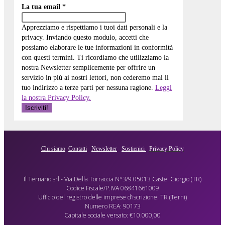
La tua email
*
Apprezziamo e rispettiamo i tuoi dati personali e la
privacy. Inviando questo modulo, accetti che
possiamo elaborare le tue informazioni in conformità
con questi termini. Ti ricordiamo che utilizziamo la
nostra Newsletter semplicemente per offrire un
servizio in più ai nostri lettori, non cederemo mai il
tuo indirizzo a terze parti per nessuna ragione.
Leggi
la nostra Privacy Policy.
Chi siamo
Contatti
Newsletter
Sostienici
Privacy Policy
Il Ternario srl - Via Della Torraccia N°3/9 05013 Castel Giorgio (TR)
Codice Fiscale/P.IVA 06841661009
Ufficio del registro delle imprese d’iscrizione: TR (Terni)
Numero REA: 90173
Capitale sociale versato: €10.000,00