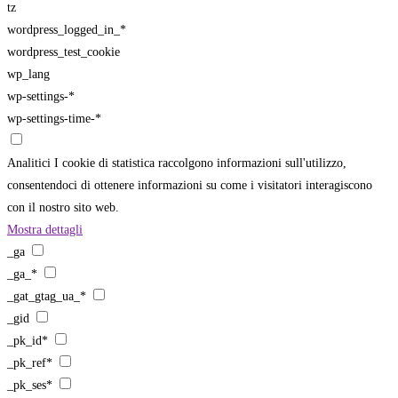
tz
wordpress_logged_in_*
wordpress_test_cookie
wp_lang
wp-settings-*
wp-settings-time-*
Analitici
I cookie di statistica raccolgono informazioni sull'utilizzo,
consentendoci di ottenere informazioni su come i visitatori interagiscono
con il nostro sito web.
Mostra dettagli
_ga
_ga_*
_gat_gtag_ua_*
_gid
_pk_id*
_pk_ref*
_pk_ses*