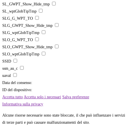
SL_GWPT_Show_Hide_tmp
SL_wptGlobTipTmp
SLG_G_WPT_TO
SLG_GWPT_Show_Hide_tmp
SLG_wptGlobTipTmp
SLO_G_WPT_TO
SLO_GWPT_Show_Hide_tmp
SLO_wptGlobTipTmp
SSID
ssm_au_c
uaval
Data del consenso:
ID del dispositivo:
Accetta tutto
Accetta solo i necessari
Salva preferenze
Informativa sulla privacy
Alcune risorse necessarie sono state bloccate, il che può influenzare i servizi
di terze parti e può causare malfunzionamenti del sito.