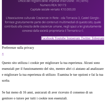
Ufficio del registro delle imprese d’iscrizione: TR (Terni)
Numero REA: 90173
Capitale sociale versato: €10.000,00
L’Associazione culturale Coscienze in Rete - cda Torraccia 3, Castel Giorgio -
fornisce gratuitamente parte dei contenuti multimediali di questo sito, quale
contributo alla crescita delle coscienze umane, negli spazi a lei gratuitamente
concessi dalla società proprietaria il Ternario s.r.l.
Facebook
Youtube
Instagram
Twitter
Telegram
Preferenze sulla privacy
×
Questo sito utilizza i cookie per migliorare la tua esperienza. Alcuni sono
essenziali per il funzionamento del sito, mentre altri ci aiutano ad analizzare
e migliorare la tua esperienza di utilizzo. Esamina le tue opzioni e fai la tua
scelta.
Se hai meno di 16 anni, assicurati di aver ricevuto il consenso di un
genitore o tutore per tutti i cookie non essenziali.