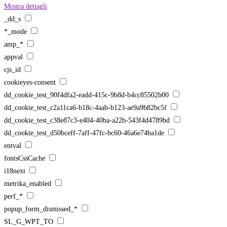
Mostra dettagli
_dd_s
*_mode
amp_*
appval
cjs_id
cookieyes-consent
dd_cookie_test_90f4dfa2-eadd-415c-9b8d-b4cc85502b00
dd_cookie_test_c2a11ca6-b18c-4aab-b123-ae9a9b82bc5f
dd_cookie_test_c38e87c3-e404-40ba-a22b-543f4d4789bd
dd_cookie_test_d50bceff-7aff-47fc-bc60-46a6e74ba1de
entval
fontsCssCache
i18next
metrika_enabled
perf_*
popup_form_dismissed_*
SL_G_WPT_TO