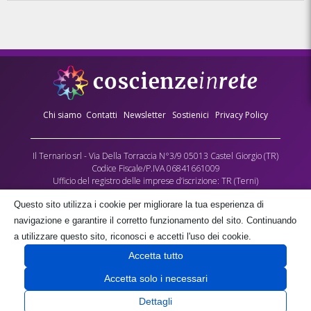
Chi siamo
Contatti
Newsletter
Sostienici
Privacy Policy
Il Ternario srl - Via Della Torraccia N°3/9 05013 Castel Giorgio (TR)
Codice Fiscale/P.IVA 06841661009
Ufficio del registro delle imprese d’iscrizione: TR (Terni)
Numero REA: 90173
Questo sito utilizza i cookie per migliorare la tua esperienza di
Capitale sociale versato: €10.000,00
navigazione e garantire il corretto funzionamento del sito. Continuando
L’Associazione culturale Coscienze in Rete - cda Torraccia 3, Castel Giorgio -
a utilizzare questo sito, riconosci e accetti l'uso dei cookie.
fornisce gratuitamente parte dei contenuti multimediali di questo sito, quale
Accetta tutto
contributo alla crescita delle coscienze umane, negli spazi a lei gratuitamente
concessi dalla società proprietaria il Ternario s.r.l.
Accetta solo i necessari
Dettagli