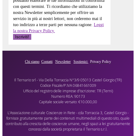
possiamo elaborare le tue informazioni in conformità
con questi termini. Ti ricordiamo che utilizziamo la
nostra Newsletter semplicemente per offrire un
servizio in più ai nostri lettori, non cederemo mai il
tuo indirizzo a terze parti per nessuna ragione.
Leggi
la nostra Privacy Policy.
Chi siamo
Contatti
Newsletter
Sostienici
Privacy Policy
Il Ternario srl - Via Della Torraccia N°3/9 05013 Castel Giorgio (TR)
Codice Fiscale/P.IVA 06841661009
Ufficio del registro delle imprese d’iscrizione: TR (Terni)
Numero REA: 90173
Capitale sociale versato: €10.000,00
L’Associazione culturale Coscienze in Rete - cda Torraccia 3, Castel Giorgio -
fornisce gratuitamente parte dei contenuti multimediali di questo sito, quale
contributo alla crescita delle coscienze umane, negli spazi a lei gratuitamente
concessi dalla società proprietaria il Ternario s.r.l.