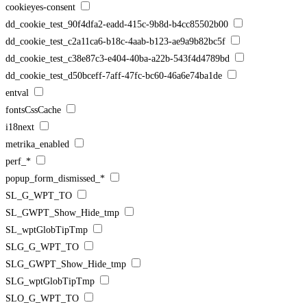
cookieyes-consent
dd_cookie_test_90f4dfa2-eadd-415c-9b8d-b4cc85502b00
dd_cookie_test_c2a11ca6-b18c-4aab-b123-ae9a9b82bc5f
dd_cookie_test_c38e87c3-e404-40ba-a22b-543f4d4789bd
dd_cookie_test_d50bceff-7aff-47fc-bc60-46a6e74ba1de
entval
fontsCssCache
i18next
metrika_enabled
perf_*
popup_form_dismissed_*
SL_G_WPT_TO
SL_GWPT_Show_Hide_tmp
SL_wptGlobTipTmp
SLG_G_WPT_TO
SLG_GWPT_Show_Hide_tmp
SLG_wptGlobTipTmp
SLO_G_WPT_TO