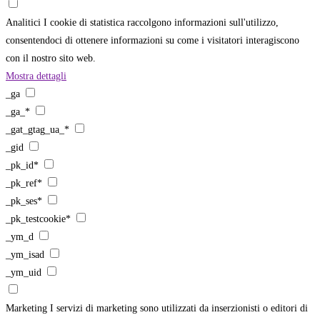
Analitici
I cookie di statistica raccolgono informazioni sull'utilizzo,
consentendoci di ottenere informazioni su come i visitatori interagiscono
con il nostro sito web.
Mostra dettagli
_ga
_ga_*
_gat_gtag_ua_*
_gid
_pk_id*
_pk_ref*
_pk_ses*
_pk_testcookie*
_ym_d
_ym_isad
_ym_uid
Marketing
I servizi di marketing sono utilizzati da inserzionisti o editori di