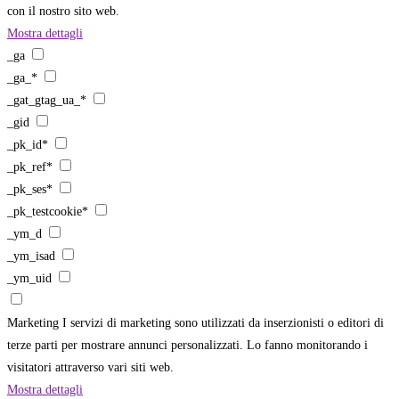
con il nostro sito web.
Mostra dettagli
_ga
_ga_*
_gat_gtag_ua_*
_gid
_pk_id*
_pk_ref*
_pk_ses*
_pk_testcookie*
_ym_d
_ym_isad
_ym_uid
Marketing
I servizi di marketing sono utilizzati da inserzionisti o editori di
terze parti per mostrare annunci personalizzati. Lo fanno monitorando i
visitatori attraverso vari siti web.
Mostra dettagli