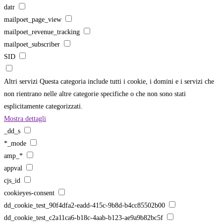
datr
mailpoet_page_view
mailpoet_revenue_tracking
mailpoet_subscriber
SID
Altri servizi
Questa categoria include tutti i cookie, i domini e i servizi che
non rientrano nelle altre categorie specifiche o che non sono stati
esplicitamente categorizzati.
Mostra dettagli
_dd_s
*_mode
amp_*
appval
cjs_id
cookieyes-consent
dd_cookie_test_90f4dfa2-eadd-415c-9b8d-b4cc85502b00
dd_cookie_test_c2a11ca6-b18c-4aab-b123-ae9a9b82bc5f