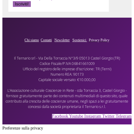
Chi siamo
Contatti
Newsletter
Sostienici
Privacy Policy
Il Ternario srl - Via Della Torraccia N°3/9 05013 Castel Giorgio (TR)
Codice Fiscale/P.IVA 06841661009
Ufficio del registro delle imprese d’iscrizione: TR (Terni)
Numero REA: 90173
Capitale sociale versato: €10.000,00
L’Associazione culturale Coscienze in Rete - cda Torraccia 3, Castel Giorgio -
fornisce gratuitamente parte dei contenuti multimediali di questo sito, quale
contributo alla crescita delle coscienze umane, negli spazi a lei gratuitamente
concessi dalla società proprietaria il Ternario s.r.l.
Facebook
Youtube
Instagram
Twitter
Telegram
Preferenze sulla privacy