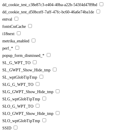
dd_cookie_test_c38e87c3-e404-40ba-a22b-543f4d4789bd
dd_cookie_test_d50bceff-7aff-47fc-bc60-46a6e74ba1de
entval
fontsCssCache
i18next
metrika_enabled
perf_*
popup_form_dismissed_*
SL_G_WPT_TO
SL_GWPT_Show_Hide_tmp
SL_wptGlobTipTmp
SLG_G_WPT_TO
SLG_GWPT_Show_Hide_tmp
SLG_wptGlobTipTmp
SLO_G_WPT_TO
SLO_GWPT_Show_Hide_tmp
SLO_wptGlobTipTmp
SSID