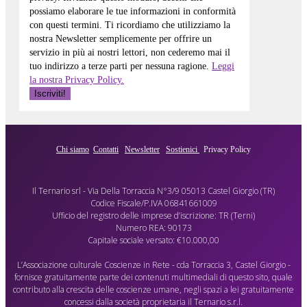
possiamo elaborare le tue informazioni in conformità
con questi termini. Ti ricordiamo che utilizziamo la
nostra Newsletter semplicemente per offrire un
servizio in più ai nostri lettori, non cederemo mai il
tuo indirizzo a terze parti per nessuna ragione.
Leggi
la nostra Privacy Policy.
Chi siamo
Contatti
Newsletter
Sostienici
Privacy Policy
Il Ternario srl - Via Della Torraccia N°3/9 05013 Castel Giorgio (TR)
Codice Fiscale/P.IVA 06841661009
Ufficio del registro delle imprese d’iscrizione: TR (Terni)
Numero REA: 90173
Capitale sociale versato: €10.000,00
L’Associazione culturale Coscienze in Rete - cda Torraccia 3, Castel Giorgio -
fornisce gratuitamente parte dei contenuti multimediali di questo sito, quale
contributo alla crescita delle coscienze umane, negli spazi a lei gratuitamente
concessi dalla società proprietaria il Ternario s.r.l.