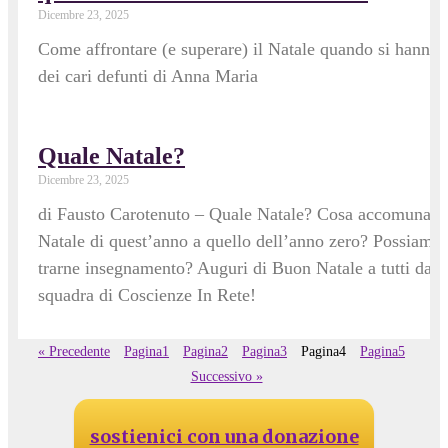
Dicembre 23, 2025
Come affrontare (e superare) il Natale quando si hanno
dei cari defunti di Anna Maria
Quale Natale?
Dicembre 23, 2025
di Fausto Carotenuto – Quale Natale? Cosa accomuna il
Natale di quest’anno a quello dell’anno zero? Possiamo
trarne insegnamento? Auguri di Buon Natale a tutti dall
squadra di Coscienze In Rete!
« Precedente
Pagina
1
Pagina
2
Pagina
3
Pagina
4
Pagina
5
Successivo »
sostienici con una donazione