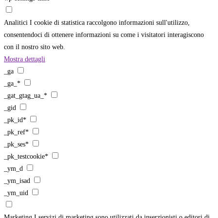
Analitici
I cookie di statistica raccolgono informazioni sull'utilizzo,
consentendoci di ottenere informazioni su come i visitatori interagiscono
con il nostro sito web.
Mostra dettagli
_ga
_ga_*
_gat_gtag_ua_*
_gid
_pk_id*
_pk_ref*
_pk_ses*
_pk_testcookie*
_ym_d
_ym_isad
_ym_uid
Marketing
I servizi di marketing sono utilizzati da inserzionisti o editori di