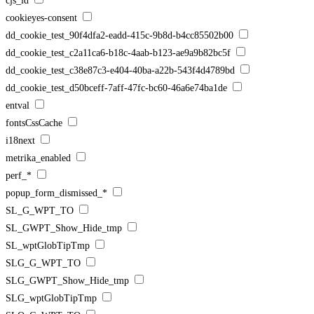
cjs_id
cookieyes-consent
dd_cookie_test_90f4dfa2-eadd-415c-9b8d-b4cc85502b00
dd_cookie_test_c2a11ca6-b18c-4aab-b123-ae9a9b82bc5f
dd_cookie_test_c38e87c3-e404-40ba-a22b-543f4d4789bd
dd_cookie_test_d50bceff-7aff-47fc-bc60-46a6e74ba1de
entval
fontsCssCache
i18next
metrika_enabled
perf_*
popup_form_dismissed_*
SL_G_WPT_TO
SL_GWPT_Show_Hide_tmp
SL_wptGlobTipTmp
SLG_G_WPT_TO
SLG_GWPT_Show_Hide_tmp
SLG_wptGlobTipTmp