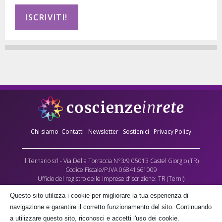
Chi siamo
Contatti
Newsletter
Sostienici
Privacy Policy
Il Ternario srl - Via Della Torraccia N°3/9 05013 Castel Giorgio (TR)
Codice Fiscale/P.IVA 06841661009
Ufficio del registro delle imprese d’iscrizione: TR (Terni)
Numero REA: 90173
Questo sito utilizza i cookie per migliorare la tua esperienza di
Capitale sociale versato: €10.000,00
navigazione e garantire il corretto funzionamento del sito. Continuando
L’Associazione culturale Coscienze in Rete - cda Torraccia 3, Castel Giorgio -
a utilizzare questo sito, riconosci e accetti l'uso dei cookie.