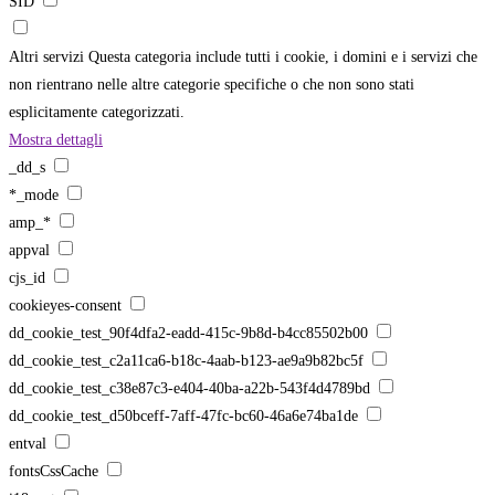
SID
Altri servizi
Questa categoria include tutti i cookie, i domini e i servizi che
non rientrano nelle altre categorie specifiche o che non sono stati
esplicitamente categorizzati.
Mostra dettagli
_dd_s
*_mode
amp_*
appval
cjs_id
cookieyes-consent
dd_cookie_test_90f4dfa2-eadd-415c-9b8d-b4cc85502b00
dd_cookie_test_c2a11ca6-b18c-4aab-b123-ae9a9b82bc5f
dd_cookie_test_c38e87c3-e404-40ba-a22b-543f4d4789bd
dd_cookie_test_d50bceff-7aff-47fc-bc60-46a6e74ba1de
entval
fontsCssCache