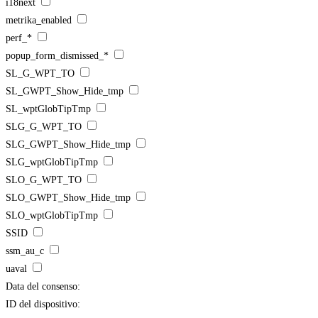
i18next
metrika_enabled
perf_*
popup_form_dismissed_*
SL_G_WPT_TO
SL_GWPT_Show_Hide_tmp
SL_wptGlobTipTmp
SLG_G_WPT_TO
SLG_GWPT_Show_Hide_tmp
SLG_wptGlobTipTmp
SLO_G_WPT_TO
SLO_GWPT_Show_Hide_tmp
SLO_wptGlobTipTmp
SSID
ssm_au_c
uaval
Data del consenso:
ID del dispositivo: