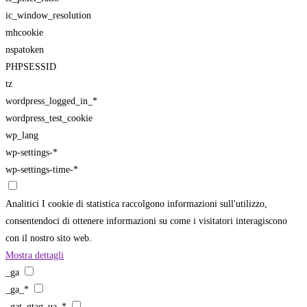
ic_window_resolution
mhcookie
nspatoken
PHPSESSID
tz
wordpress_logged_in_*
wordpress_test_cookie
wp_lang
wp-settings-*
wp-settings-time-*
Analitici
I cookie di statistica raccolgono informazioni sull'utilizzo,
consentendoci di ottenere informazioni su come i visitatori interagiscono
con il nostro sito web.
Mostra dettagli
_ga
_ga_*
_gat_gtag_ua_*