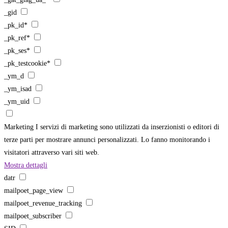
_gid
_pk_id*
_pk_ref*
_pk_ses*
_pk_testcookie*
_ym_d
_ym_isad
_ym_uid
Marketing
I servizi di marketing sono utilizzati da inserzionisti o editori di
terze parti per mostrare annunci personalizzati. Lo fanno monitorando i
visitatori attraverso vari siti web.
Mostra dettagli
datr
mailpoet_page_view
mailpoet_revenue_tracking
mailpoet_subscriber