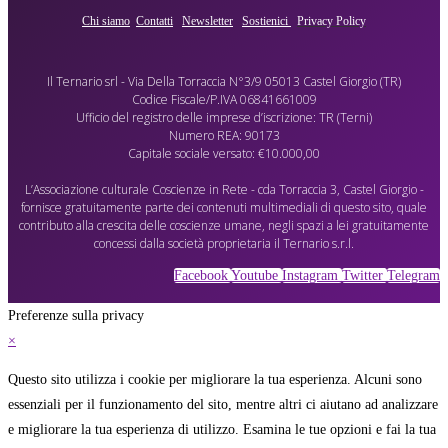
Chi siamo
Contatti
Newsletter
Sostienici
Privacy Policy
Il Ternario srl - Via Della Torraccia N°3/9 05013 Castel Giorgio (TR)
Codice Fiscale/P.IVA 06841661009
Ufficio del registro delle imprese d’iscrizione: TR (Terni)
Numero REA: 90173
Capitale sociale versato: €10.000,00
L’Associazione culturale Coscienze in Rete - cda Torraccia 3, Castel Giorgio -
fornisce gratuitamente parte dei contenuti multimediali di questo sito, quale
contributo alla crescita delle coscienze umane, negli spazi a lei gratuitamente
concessi dalla società proprietaria il Ternario s.r.l.
Facebook
Youtube
Instagram
Twitter
Telegram
Preferenze sulla privacy
×
Questo sito utilizza i cookie per migliorare la tua esperienza. Alcuni sono
essenziali per il funzionamento del sito, mentre altri ci aiutano ad analizzare
e migliorare la tua esperienza di utilizzo. Esamina le tue opzioni e fai la tua