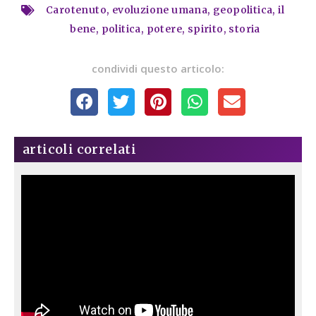
Carotenuto
,
evoluzione umana
,
geopolitica
,
il
bene
,
politica
,
potere
,
spirito
,
storia
condividi questo articolo:
articoli correlati