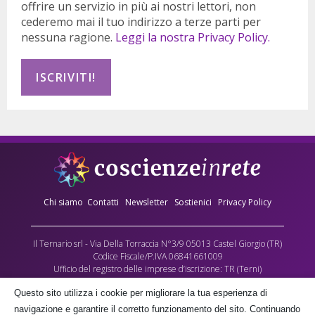
offrire un servizio in più ai nostri lettori, non
cederemo mai il tuo indirizzo a terze parti per
nessuna ragione.
Leggi la nostra Privacy Policy.
Chi siamo
Contatti
Newsletter
Sostienici
Privacy Policy
Il Ternario srl - Via Della Torraccia N°3/9 05013 Castel Giorgio (TR)
Codice Fiscale/P.IVA 06841661009
Ufficio del registro delle imprese d’iscrizione: TR (Terni)
Numero REA: 90173
Questo sito utilizza i cookie per migliorare la tua esperienza di
Capitale sociale versato: €10.000,00
navigazione e garantire il corretto funzionamento del sito. Continuando