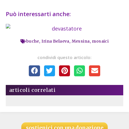
Può interessarti anche:
buche
,
Irina Belaeva
,
Messina
,
mosaici
condividi questo articolo:
articoli correlati
sostienici con una donazione