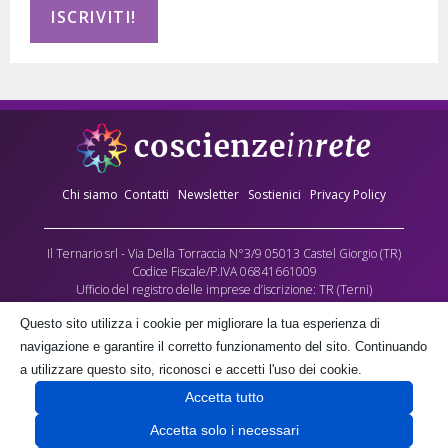
Chi siamo
Contatti
Newsletter
Sostienici
Privacy Policy
Il Ternario srl - Via Della Torraccia N°3/9 05013 Castel Giorgio (TR)
Codice Fiscale/P.IVA 06841661009
Ufficio del registro delle imprese d’iscrizione: TR (Terni)
Numero REA: 90173
Questo sito utilizza i cookie per migliorare la tua esperienza di
Capitale sociale versato: €10.000,00
navigazione e garantire il corretto funzionamento del sito. Continuando
L’Associazione culturale Coscienze in Rete - cda Torraccia 3, Castel Giorgio -
a utilizzare questo sito, riconosci e accetti l'uso dei cookie.
fornisce gratuitamente parte dei contenuti multimediali di questo sito, quale
Accetta tutto
contributo alla crescita delle coscienze umane, negli spazi a lei gratuitamente
concessi dalla società proprietaria il Ternario s.r.l.
Accetta solo i necessari